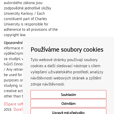
autorského zákona jsou
zodpovědné jednotlivé složky
Univerzity Karlovy. / Each
constituent part of Charles
University is responsible for
adherence to all provisions of the
copyright law.
Upozornění / Notice:
Získané
Používáme soubory cookies
informace nemohou být použity k
výdělečným účelům nebo vydávány
za studijní, vědeckou nebo jinou
Tyto webové stránky používají soubory
tvůrčí činnost jiné osoby než autora.
cookies a další sledovací nástroje s cílem
/ Any retrieved information shall not
vylepšení uživatelského prostředí, analýzy
be used for any commercial
návštěvnosti webových stránek a zjištění
purposes or claimed as results of
zdroje návštěvnosti.
studying, scientific or any other
creative activities of any person
Souhlasím
other than the author.
DSpace software
copyright © 2002-
Odmítám
2015
DuraSpace
Upravit mé předvolby