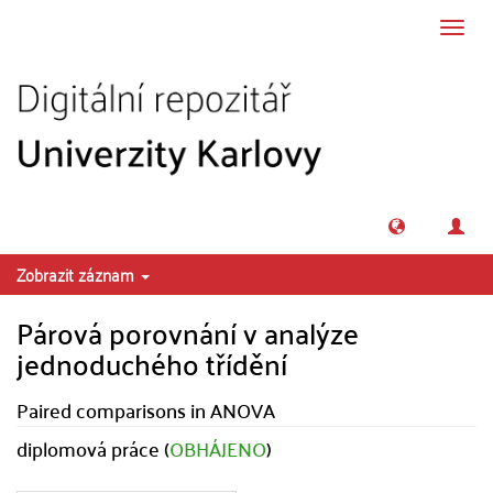
Přeskočit na obsah
Přepn
navig
Zobrazit záznam
Párová porovnání v analýze
jednoduchého třídění
Paired comparisons in ANOVA
diplomová práce (
OBHÁJENO
)