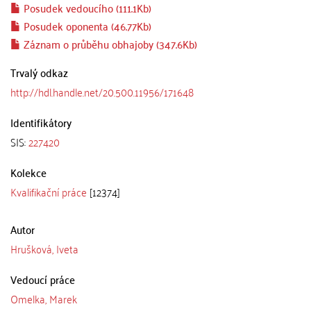
Posudek vedoucího (111.1Kb)
Posudek oponenta (46.77Kb)
Záznam o průběhu obhajoby (347.6Kb)
Trvalý odkaz
http://hdl.handle.net/20.500.11956/171648
Identifikátory
SIS:
227420
Kolekce
Kvalifikační práce
[12374]
Autor
Hrušková, Iveta
Vedoucí práce
Omelka, Marek