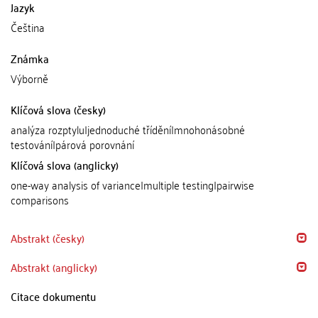
Jazyk
Čeština
Známka
Výborně
Klíčová slova (česky)
analýza rozptylu|jednoduché třídění|mnohonásobné
testování|párová porovnání
Klíčová slova (anglicky)
one-way analysis of variance|multiple testing|pairwise
comparisons
Abstrakt (česky)
Abstrakt (anglicky)
Citace dokumentu