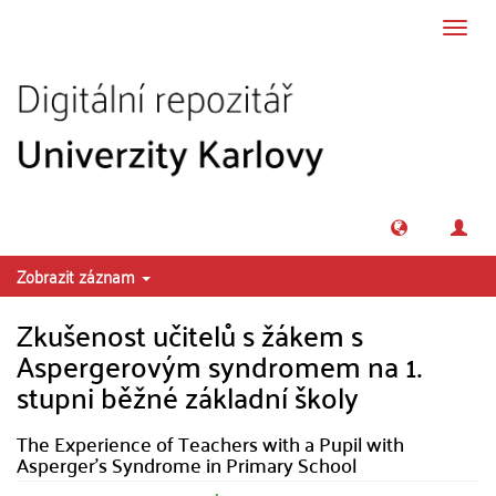
Přeskočit na obsah
Přepn
navig
Zobrazit záznam
Zkušenost učitelů s žákem s
Aspergerovým syndromem na 1.
stupni běžné základní školy
The Experience of Teachers with a Pupil with
Asperger's Syndrome in Primary School