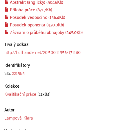
Abstrakt (anglicky) (50.16Kb)
Příloha práce (871.7Kb)
Posudek vedoucího (156.4Kb)
Posudek oponenta (420.0Kb)
Záznam o průběhu obhajoby (245.0Kb)
Trvalý odkaz
http://hdl.handle.net/20.500.11956/171180
Identifikátory
SIS:
221585
Kolekce
Kvalifikační práce
[21384]
Autor
Lampová, Klára