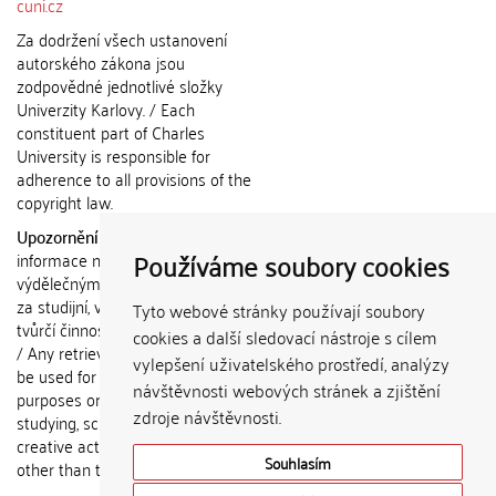
cuni.cz
Za dodržení všech ustanovení
autorského zákona jsou
zodpovědné jednotlivé složky
Univerzity Karlovy. / Each
constituent part of Charles
University is responsible for
adherence to all provisions of the
copyright law.
Upozornění / Notice:
Získané
Používáme soubory cookies
informace nemohou být použity k
výdělečným účelům nebo vydávány
za studijní, vědeckou nebo jinou
Tyto webové stránky používají soubory
tvůrčí činnost jiné osoby než autora.
cookies a další sledovací nástroje s cílem
/ Any retrieved information shall not
vylepšení uživatelského prostředí, analýzy
be used for any commercial
návštěvnosti webových stránek a zjištění
purposes or claimed as results of
zdroje návštěvnosti.
studying, scientific or any other
creative activities of any person
Souhlasím
other than the author.