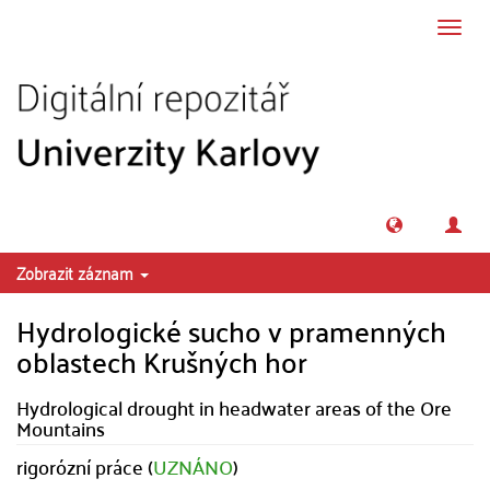
Přeskočit na obsah
Přepn
navig
Zobrazit záznam
Hydrologické sucho v pramenných
oblastech Krušných hor
Hydrological drought in headwater areas of the Ore
Mountains
rigorózní práce (
UZNÁNO
)