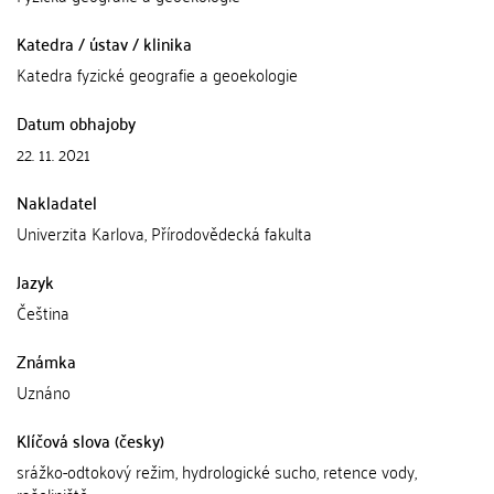
Katedra / ústav / klinika
Katedra fyzické geografie a geoekologie
Datum obhajoby
22. 11. 2021
Nakladatel
Univerzita Karlova, Přírodovědecká fakulta
Jazyk
Čeština
Známka
Uznáno
Klíčová slova (česky)
srážko-odtokový režim, hydrologické sucho, retence vody,