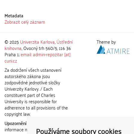
Metadata
Zobrazit celý záznam
© 2025
Univerzita Karlova
,
Ústřední
Theme by
knihovna
, Ovocný trh 560/5, 116 36
Praha 1;
email: admin-repozitar [at]
cuni.cz
Za dodržení všech ustanovení
autorského zákona jsou
zodpovědné jednotlivé složky
Univerzity Karlovy. / Each
constituent part of Charles
University is responsible for
adherence to all provisions of the
copyright law.
Upozornění / Notice:
Získané
Používáme soubory cookies
informace nemohou být použity k