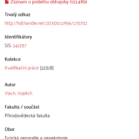
Záznam o průběhu obhajoby (151.4Kb)
Trvalý odkaz
http://hdl.handle.net/20.500.11956/170702
Identifikátory
SIS:
242257
Kolekce
Kvalifikační práce
[22318]
Autor
Vlach, Vojtěch
Fakulta / součást
Přírodovědecká fakulta
Obor
Fyzická geografie a geoekologie