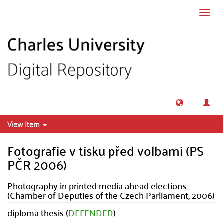
Skip to main content
Toggl
navig
View Item
Fotografie v tisku před volbami (PS
PČR 2006)
Photography in printed media ahead elections
(Chamber of Deputies of the Czech Parliament, 2006)
diploma thesis (
DEFENDED
)