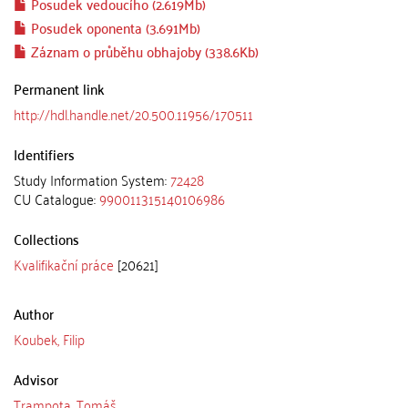
Posudek vedoucího (2.619Mb)
Posudek oponenta (3.691Mb)
Záznam o průběhu obhajoby (338.6Kb)
Permanent link
http://hdl.handle.net/20.500.11956/170511
Identifiers
Study Information System:
72428
CU Catalogue:
990011315140106986
Collections
Kvalifikační práce
[20621]
Author
Koubek, Filip
Advisor
Trampota, Tomáš