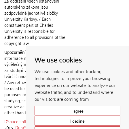
Za dodržení všech ustanovení
autorského zákona jsou
zodpovědné jednotlivé složky
Univerzity Karlovy. / Each
constituent part of Charles
University is responsible for
adherence to all provisions of the
copyright law.
Upozornění / Notice:
Získané
We use cookies
informace nemohou být použity k
výdělečným účelům nebo vydávány
za studijní, vědeckou nebo jinou
We use cookies and other tracking
tvůrčí činnost jiné osoby než autora.
technologies to improve your browsing
/ Any retrieved information shall not
experience on our website, to analyze our
be used for any commercial
website traffic, and to understand where
purposes or claimed as results of
our visitors are coming from.
studying, scientific or any other
creative activities of any person
I agree
other than the author.
DSpace software
copyright © 2002-
I decline
2015
DuraSpace