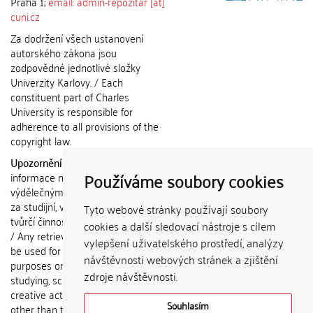
Praha 1;
email: admin-repozitar [at]
cuni.cz
Za dodržení všech ustanovení
autorského zákona jsou
zodpovědné jednotlivé složky
Univerzity Karlovy. / Each
constituent part of Charles
University is responsible for
adherence to all provisions of the
copyright law.
Upozornění / Notice:
Získané
Používáme soubory cookies
informace nemohou být použity k
výdělečným účelům nebo vydávány
za studijní, vědeckou nebo jinou
Tyto webové stránky používají soubory
tvůrčí činnost jiné osoby než autora.
cookies a další sledovací nástroje s cílem
/ Any retrieved information shall not
vylepšení uživatelského prostředí, analýzy
be used for any commercial
návštěvnosti webových stránek a zjištění
purposes or claimed as results of
zdroje návštěvnosti.
studying, scientific or any other
creative activities of any person
Souhlasím
other than the author.