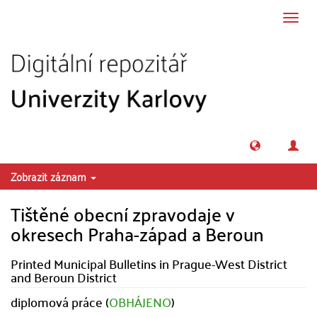
Přeskočit na obsah
Přepn
navig
Zobrazit záznam
Tištěné obecní zpravodaje v
okresech Praha-západ a Beroun
Printed Municipal Bulletins in Prague-West District
and Beroun District
diplomová práce (
OBHÁJENO
)