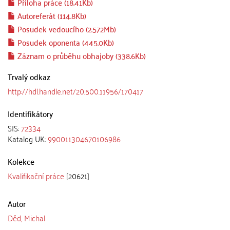
Příloha práce (18.41Kb)
Autoreferát (114.8Kb)
Posudek vedoucího (2.572Mb)
Posudek oponenta (445.0Kb)
Záznam o průběhu obhajoby (338.6Kb)
Trvalý odkaz
http://hdl.handle.net/20.500.11956/170417
Identifikátory
SIS:
72334
Katalog UK:
990011304670106986
Kolekce
Kvalifikační práce
[20621]
Autor
Děd, Michal