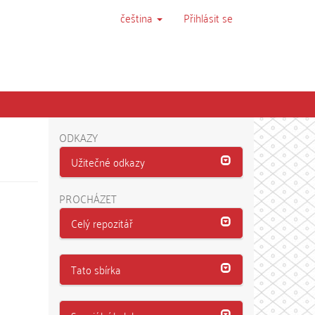
čeština
Přihlásit se
ODKAZY
Užitečné odkazy
PROCHÁZET
Celý repozitář
Tato sbírka