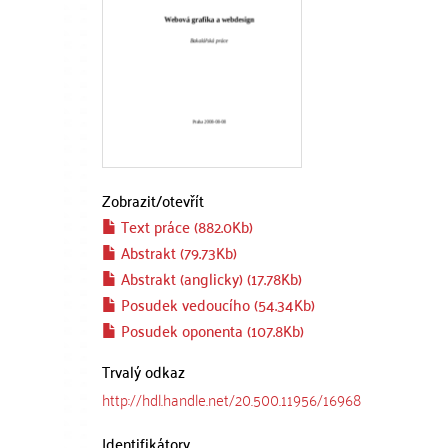
Zobrazit/
otevřít
Text práce (882.0Kb)
Abstrakt (79.73Kb)
Abstrakt (anglicky) (17.78Kb)
Posudek vedoucího (54.34Kb)
Posudek oponenta (107.8Kb)
Trvalý odkaz
http://hdl.handle.net/20.500.11956/16968
Identifikátory