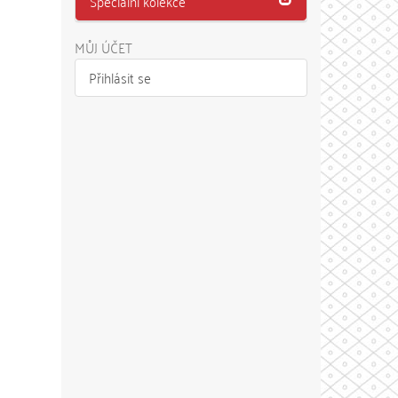
Speciální kolekce
MŮJ ÚČET
Přihlásit se