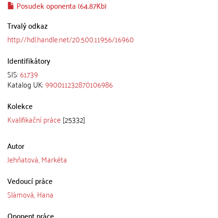
Posudek oponenta (64.87Kb)
Trvalý odkaz
http://hdl.handle.net/20.500.11956/16960
Identifikátory
SIS:
61739
Katalog UK:
990011232870106986
Kolekce
Kvalifikační práce
[25332]
Autor
Jehňatová, Markéta
Vedoucí práce
Slámová, Hana
Oponent práce