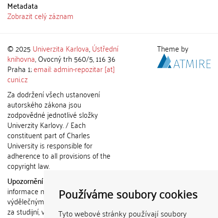
Metadata
Zobrazit celý záznam
© 2025
Univerzita Karlova
,
Ústřední
Theme by
knihovna
, Ovocný trh 560/5, 116 36
Praha 1;
email: admin-repozitar [at]
cuni.cz
Za dodržení všech ustanovení
autorského zákona jsou
zodpovědné jednotlivé složky
Univerzity Karlovy. / Each
constituent part of Charles
University is responsible for
adherence to all provisions of the
copyright law.
Upozornění / Notice:
Získané
Používáme soubory cookies
informace nemohou být použity k
výdělečným účelům nebo vydávány
za studijní, vědeckou nebo jinou
Tyto webové stránky používají soubory