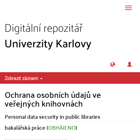
Přeskočit na obsah
Přepn
navig
Zobrazit záznam
Ochrana osobních údajů ve
veřejných knihovnách
Personal data security in public libraries
bakalářská práce (
OBHÁJENO
)