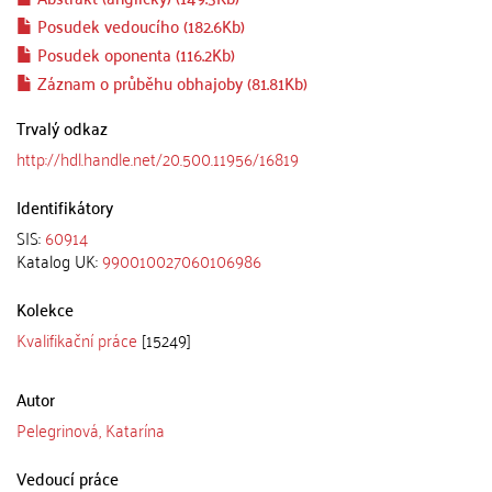
Posudek vedoucího (182.6Kb)
Posudek oponenta (116.2Kb)
Záznam o průběhu obhajoby (81.81Kb)
Trvalý odkaz
http://hdl.handle.net/20.500.11956/16819
Identifikátory
SIS:
60914
Katalog UK:
990010027060106986
Kolekce
Kvalifikační práce
[15249]
Autor
Pelegrinová, Katarína
Vedoucí práce