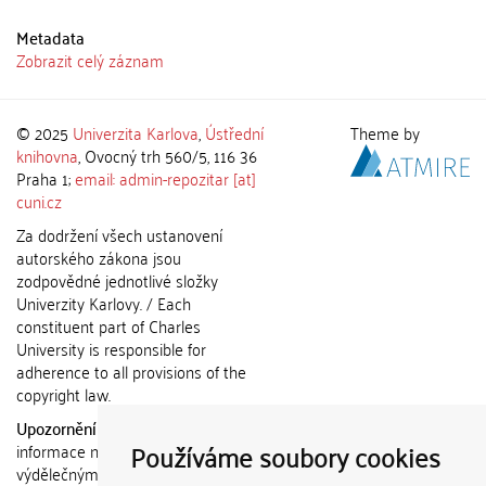
Metadata
Zobrazit celý záznam
© 2025
Univerzita Karlova
,
Ústřední
Theme by
knihovna
, Ovocný trh 560/5, 116 36
Praha 1;
email: admin-repozitar [at]
cuni.cz
Za dodržení všech ustanovení
autorského zákona jsou
zodpovědné jednotlivé složky
Univerzity Karlovy. / Each
constituent part of Charles
University is responsible for
adherence to all provisions of the
copyright law.
Upozornění / Notice:
Získané
Používáme soubory cookies
informace nemohou být použity k
výdělečným účelům nebo vydávány