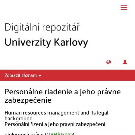
Přeskočit na obsah
Přepn
navig
Zobrazit záznam
Personálne riadenie a jeho právne
zabezpečenie
Human resources management and its legal
background
Personální řízení a jeho právní zabezpečení
diplomová práce (
OBHÁJENO
)