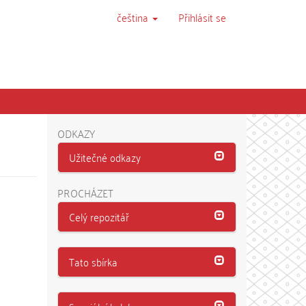
čeština
Přihlásit se
ODKAZY
Užitečné odkazy
PROCHÁZET
Celý repozitář
Tato sbírka