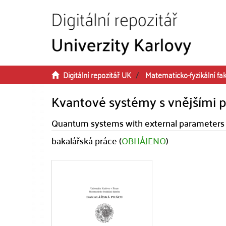
Přeskočit na obsah
Digitální repozitář UK
Matematicko-fyzikální fak
Kvantové systémy s vnějšími 
Quantum systems with external parameters
bakalářská práce (
OBHÁJENO
)