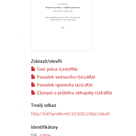
Zobrazit/
otevřít
Text práce (1.690Mb)
Posudek vedoucího (503.8Kb)
Posudek oponenta (419.3Kb)
Záznam o průběhu obhajoby (318.9Kb)
Trvalý odkaz
http://hdl.handle.net/20.500.11956/16649
Identifikátory
SIS:
47806