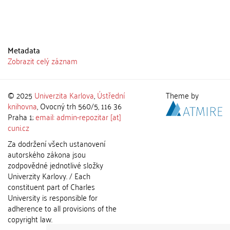
Metadata
Zobrazit celý záznam
© 2025
Univerzita Karlova
,
Ústřední
Theme by
knihovna
, Ovocný trh 560/5, 116 36
Praha 1;
email: admin-repozitar [at]
cuni.cz
Za dodržení všech ustanovení
autorského zákona jsou
zodpovědné jednotlivé složky
Univerzity Karlovy. / Each
constituent part of Charles
University is responsible for
adherence to all provisions of the
copyright law.