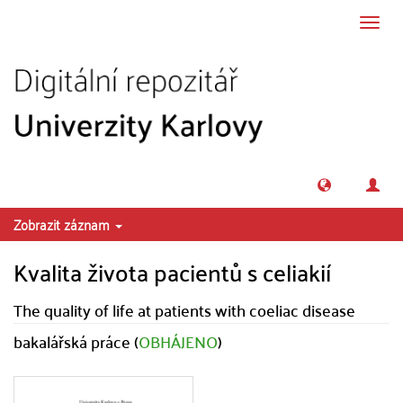
Přeskočit na obsah
Přepn
navig
Zobrazit záznam
Kvalita života pacientů s celiakií
The quality of life at patients with coeliac disease
bakalářská práce (
OBHÁJENO
)