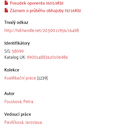
Posudek oponenta (605.9Kb)
Záznam o průběhu obhajoby (97.16Kb)
Trvalý odkaz
http://hdl.handle.net/20.500.11956/16498
Identifikátory
SIS:
58099
Katalog UK:
990014883620106986
Kolekce
Kvalifikační práce
[1239]
Autor
Fousková, Petra
Vedoucí práce
Pavlíčková, Jaroslava