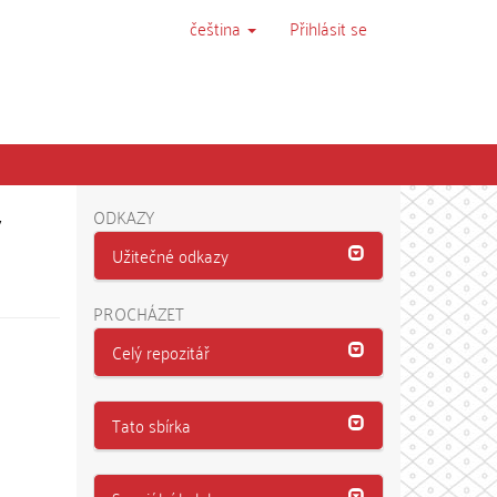
čeština
Přihlásit se
v
ODKAZY
Užitečné odkazy
PROCHÁZET
Celý repozitář
Tato sbírka