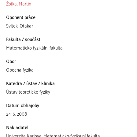
Žofka, Martin
Oponent práce
Svítek, Otakar
Fakulta / součást
Matematicko-fyzikální fakulta
Obor
Obecná fyzika
Katedra / ústav / klinika
Ústav teoretické fyziky
Datum obhajoby
24. 6. 2008
Nakladatel
Univerzita Karlova, Matematicko-fyzikální fakulta