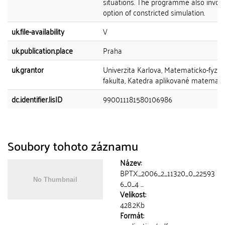
situations. The programme also invol
option of constricted simulation.
uk.file-availability
V
uk.publication.place
Praha
uk.grantor
Univerzita Karlova, Matematicko-fyziká
fakulta, Katedra aplikované matemati
dc.identifier.lisID
990011181580106986
Soubory tohoto záznamu
Název:
BPTX_2006_2_11320_0_22593
6_0_4 ...
Velikost:
428.2Kb
Formát: