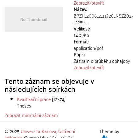
Zobrazit/
otevřít
Název:
BPZH_2006_2_11320_NSZZ027
_2259 ...
Velikost:
14.09Kb
Formát:
application/pdf
Popis:
Záznam o průběhu obhajoby
Zobrazit/
otevřít
Tento záznam se objevuje v
následujících sbírkách
Kvalifikační práce
[12374]
Theses
Zobrazit minimální záznam
© 2025
Univerzita Karlova
,
Ústřední
Theme by
knihovna
, Ovocný trh 560/5, 116 36