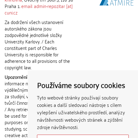
Praha 1;
email: admin-repozitar [at]
cuni.cz
Za dodržení všech ustanovení
autorského zákona jsou
zodpovědné jednotlivé složky
Univerzity Karlovy. / Each
constituent part of Charles
University is responsible for
adherence to all provisions of the
copyright law.
Upozornění / Notice:
Získané
Používáme soubory cookies
informace nemohou být použity k
výdělečným účelům nebo vydávány
za studijní, vědeckou nebo jinou
Tyto webové stránky používají soubory
tvůrčí činnost jiné osoby než autora.
cookies a další sledovací nástroje s cílem
/ Any retrieved information shall not
vylepšení uživatelského prostředí, analýzy
be used for any commercial
návštěvnosti webových stránek a zjištění
purposes or claimed as results of
zdroje návštěvnosti.
studying, scientific or any other
creative activities of any person