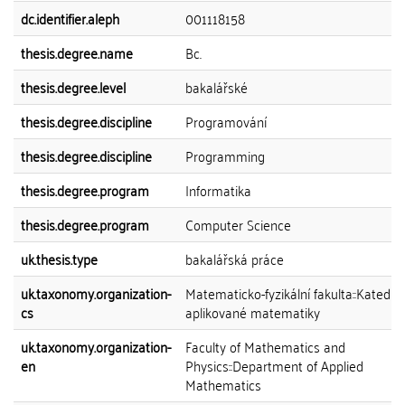
dc.identifier.aleph
001118158
thesis.degree.name
Bc.
thesis.degree.level
bakalářské
thesis.degree.discipline
Programování
thesis.degree.discipline
Programming
thesis.degree.program
Informatika
thesis.degree.program
Computer Science
uk.thesis.type
bakalářská práce
uk.taxonomy.organization-
Matematicko-fyzikální fakulta::Katedra
cs
aplikované matematiky
uk.taxonomy.organization-
Faculty of Mathematics and
en
Physics::Department of Applied
Mathematics