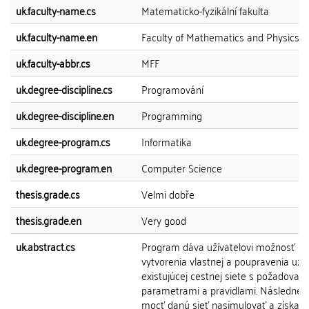
uk.faculty-name.cs
Matematicko-fyzikální fakulta
uk.faculty-name.en
Faculty of Mathematics and Physics
uk.faculty-abbr.cs
MFF
uk.degree-discipline.cs
Programování
uk.degree-discipline.en
Programming
uk.degree-program.cs
Informatika
uk.degree-program.en
Computer Science
thesis.grade.cs
Velmi dobře
thesis.grade.en
Very good
uk.abstract.cs
Program dáva užívatelovi možnosť
vytvorenia vlastnej a poupravenia už
existujúcej cestnej siete s požadovan
parametrami a pravidlami. Následne 
mocť danú sieť nasimulovať a získať