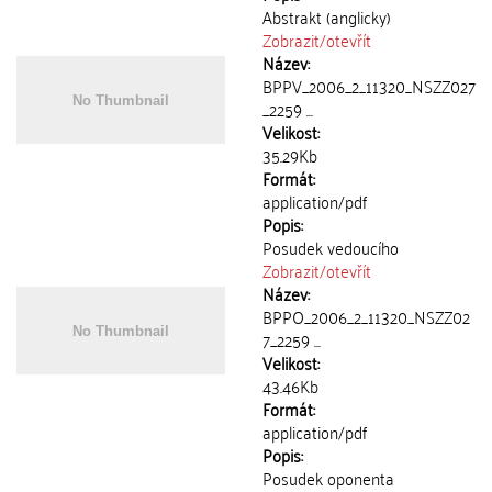
Abstrakt (anglicky)
Zobrazit/
otevřít
Název:
BPPV_2006_2_11320_NSZZ027
_2259 ...
Velikost:
35.29Kb
Formát:
application/pdf
Popis:
Posudek vedoucího
Zobrazit/
otevřít
Název:
BPPO_2006_2_11320_NSZZ02
7_2259 ...
Velikost:
43.46Kb
Formát:
application/pdf
Popis:
Posudek oponenta