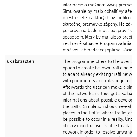
informácie o možnom vývoji premávky 
Simulovanie by malo odhaliť vyťažené
miesta siete, na ktorých by mohli nast
skutočnej premávke zápchy. Na zákla
pozorovania bude mocť poupraviť sie
sposobom, ktorý by mal alebo predísť
nechcené situácie. Program zahrňa aj
možnosť obmedzenej optimalizácie.
uk.abstract.en
The programme offers to the user the
option to create his own traffic netwo
to adapt already existing traffi network
with parameters and rules required by
Afterwards the user can make a simul
of the network and thus get a valuab
informations about possible developm
the traffic. Simulation should reveal s
places in the traffic, where traffic jam
be possible to occur in a reality. Unde
observation the user is able to adapt 
network in order to resolve unwanted