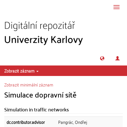
Přeskočit na obsah
Přepn
navig
Zobrazit záznam
Zobrazit minimální záznam
Simulace dopravní sítě
Simulation in traffic networks
dc.contributor.advisor
Pangrác, Ondřej