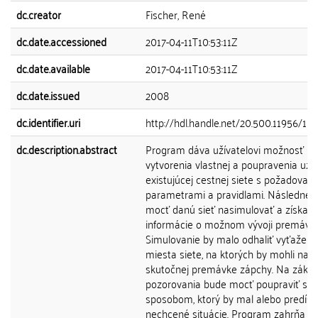
dc.creator
Fischer, René
dc.date.accessioned
2017-04-11T10:53:11Z
dc.date.available
2017-04-11T10:53:11Z
dc.date.issued
2008
dc.identifier.uri
http://hdl.handle.net/20.500.11956/15
dc.description.abstract
Program dáva užívatelovi možnosť
vytvorenia vlastnej a poupravenia už
existujúcej cestnej siete s požadovan
parametrami a pravidlami. Následne 
mocť danú sieť nasimulovať a získať
informácie o možnom vývoji premávky 
Simulovanie by malo odhaliť vyťažené
miesta siete, na ktorých by mohli nast
skutočnej premávke zápchy. Na zákla
pozorovania bude mocť poupraviť sie
sposobom, ktorý by mal alebo predísť
nechcené situácie. Program zahrňa aj