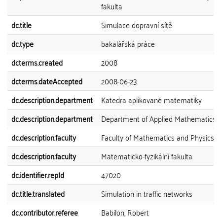
fakulta
dc.title
Simulace dopravní sítě
dc.type
bakalářská práce
dcterms.created
2008
dcterms.dateAccepted
2008-06-23
dc.description.department
Katedra aplikované matematiky
dc.description.department
Department of Applied Mathematics
dc.description.faculty
Faculty of Mathematics and Physics
dc.description.faculty
Matematicko-fyzikální fakulta
dc.identifier.repId
47020
dc.title.translated
Simulation in traffic networks
dc.contributor.referee
Babilon, Robert