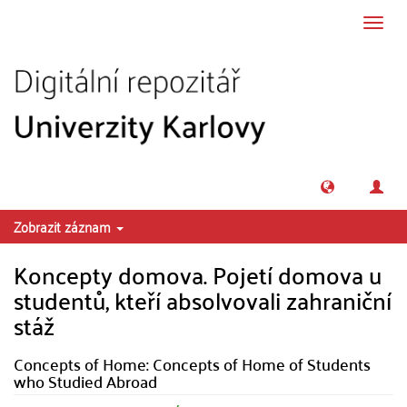
Přeskočit na obsah
Přepn
navig
Zobrazit záznam
Koncepty domova. Pojetí domova u
studentů, kteří absolvovali zahraniční
stáž
Concepts of Home: Concepts of Home of Students
who Studied Abroad