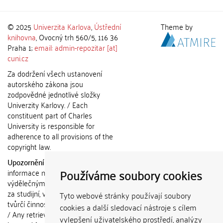
© 2025
Univerzita Karlova
,
Ústřední
Theme by
knihovna
, Ovocný trh 560/5, 116 36
Praha 1;
email: admin-repozitar [at]
cuni.cz
Za dodržení všech ustanovení
autorského zákona jsou
zodpovědné jednotlivé složky
Univerzity Karlovy. / Each
constituent part of Charles
University is responsible for
adherence to all provisions of the
copyright law.
Upozornění / Notice:
Získané
Používáme soubory cookies
informace nemohou být použity k
výdělečným účelům nebo vydávány
za studijní, vědeckou nebo jinou
Tyto webové stránky používají soubory
tvůrčí činnost jiné osoby než autora.
cookies a další sledovací nástroje s cílem
/ Any retrieved information shall not
vylepšení uživatelského prostředí, analýzy