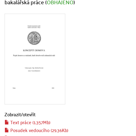
bakalářská práce (
OBHÁJENO
)
Zobrazit/
otevřít
Text práce (1.357Mb)
Posudek vedoucího (29.36Kb)