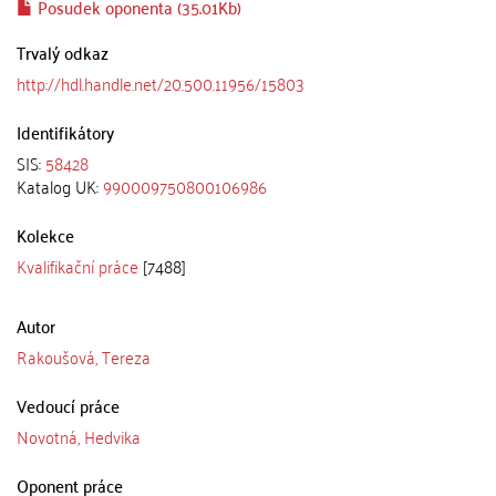
Posudek oponenta (35.01Kb)
Trvalý odkaz
http://hdl.handle.net/20.500.11956/15803
Identifikátory
SIS:
58428
Katalog UK:
990009750800106986
Kolekce
Kvalifikační práce
[7488]
Autor
Rakoušová, Tereza
Vedoucí práce
Novotná, Hedvika
Oponent práce