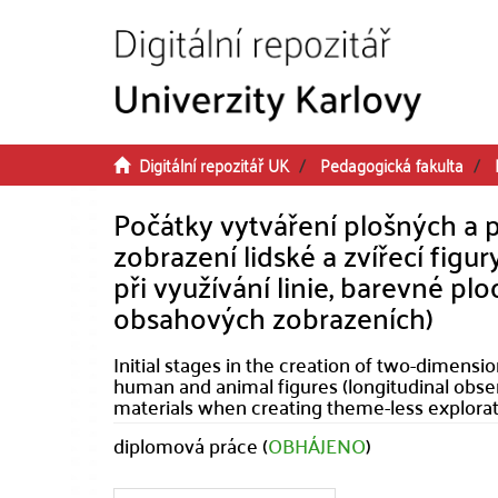
Přeskočit na obsah
Digitální repozitář UK
Pedagogická fakulta
Počátky vytváření plošných a
zobrazení lidské a zvířecí figu
při využívání linie, barevné p
obsahových zobrazeních)
Initial stages in the creation of two-dimensi
human and animal figures (longitudinal obser
materials when creating theme-less explor
diplomová práce (
OBHÁJENO
)