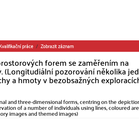
Kvalifikační práce
Zobrazit záznam
 prostorových forem se zaměřením na
ry. (Longitudiální pozorování několika je
lochy a hmoty v bezobsažných exploracích
onal and three-dimensional forms, centring on the depictio
vation of a number of individuals using lines, coloured ar
atory images and themed images)