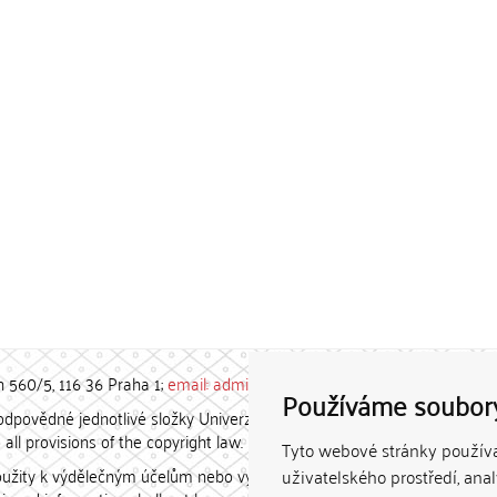
h 560/5, 116 36 Praha 1;
email: admin-repozitar [at] cuni.cz
Používáme soubor
povědné jednotlivé složky Univerzity Karlovy. / Each constituent
all provisions of the copyright law.
Tyto webové stránky používaj
užity k výdělečným účelům nebo vydávány za studijní, vědeckou
uživatelského prostředí, ana