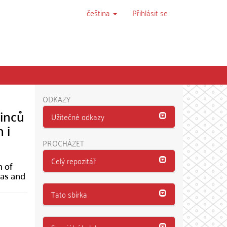
čeština
Přihlásit se
ODKAZY
dinců
Užitečné odkazy
 i
PROCHÁZET
Celý repozitář
n of
eas and
Tato sbírka