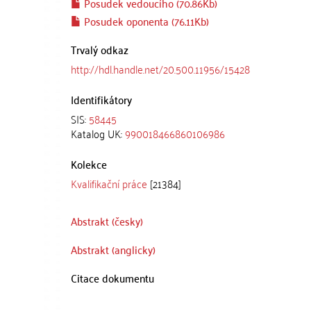
Posudek vedoucího (70.86Kb)
Posudek oponenta (76.11Kb)
Trvalý odkaz
http://hdl.handle.net/20.500.11956/15428
Identifikátory
SIS:
58445
Katalog UK:
990018466860106986
Kolekce
Kvalifikační práce
[21384]
Abstrakt (česky)
Abstrakt (anglicky)
Citace dokumentu