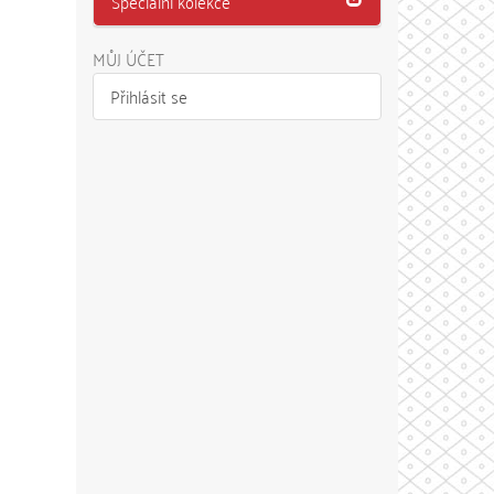
Speciální kolekce
MŮJ ÚČET
Přihlásit se