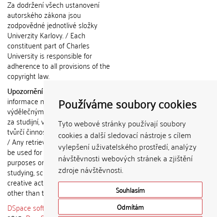
Za dodržení všech ustanovení
autorského zákona jsou
zodpovědné jednotlivé složky
Univerzity Karlovy. / Each
constituent part of Charles
University is responsible for
adherence to all provisions of the
copyright law.
Upozornění / Notice:
Získané
Používáme soubory cookies
informace nemohou být použity k
výdělečným účelům nebo vydávány
za studijní, vědeckou nebo jinou
Tyto webové stránky používají soubory
tvůrčí činnost jiné osoby než autora.
cookies a další sledovací nástroje s cílem
/ Any retrieved information shall not
vylepšení uživatelského prostředí, analýzy
be used for any commercial
návštěvnosti webových stránek a zjištění
purposes or claimed as results of
zdroje návštěvnosti.
studying, scientific or any other
creative activities of any person
Souhlasím
other than the author.
DSpace software
copyright © 2002-
Odmítám