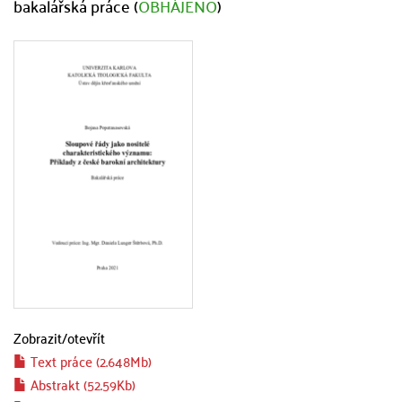
bakalářská práce (
OBHÁJENO
)
Zobrazit/
otevřít
Text práce (2.648Mb)
Abstrakt (52.59Kb)