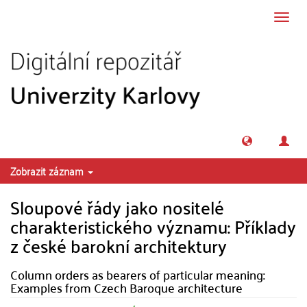
Přeskočit na obsah
Přepn
navig
Zobrazit záznam
Sloupové řády jako nositelé
charakteristického významu: Příklady
z české barokní architektury
Column orders as bearers of particular meaning:
Examples from Czech Baroque architecture