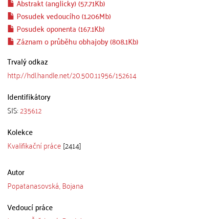
Abstrakt (anglicky) (57.71Kb)
Posudek vedoucího (1.206Mb)
Posudek oponenta (167.1Kb)
Záznam o průběhu obhajoby (808.1Kb)
Trvalý odkaz
http://hdl.handle.net/20.500.11956/152614
Identifikátory
SIS:
235612
Kolekce
Kvalifikační práce
[2414]
Autor
Popatanasovská, Bojana
Vedoucí práce