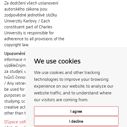
Za dodržení všech ustanovení
autorského zákona jsou
zodpovědné jednotlivé složky
Univerzity Karlovy. / Each
constituent part of Charles
University is responsible for
adherence to all provisions of the
copyright law.
Upozornění / Notice:
Získané
We use cookies
informace nemohou být použity k
výdělečným účelům nebo vydávány
za studijní, vědeckou nebo jinou
We use cookies and other tracking
tvůrčí činnost jiné osoby než autora.
technologies to improve your browsing
/ Any retrieved information shall not
experience on our website, to analyze our
be used for any commercial
website traffic, and to understand where
purposes or claimed as results of
our visitors are coming from.
studying, scientific or any other
creative activities of any person
I agree
other than the author.
DSpace software
copyright © 2002-
I decline