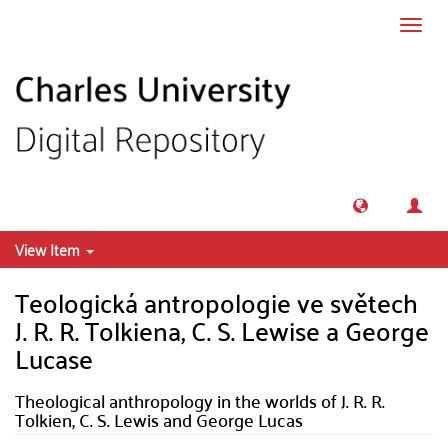
Skip to main content
Toggl
navig
View Item
Teologická antropologie ve světech
J. R. R. Tolkiena, C. S. Lewise a George
Lucase
Theological anthropology in the worlds of J. R. R.
Tolkien, C. S. Lewis and George Lucas