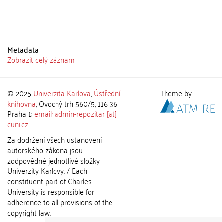
Metadata
Zobrazit celý záznam
© 2025
Univerzita Karlova
,
Ústřední
Theme by
knihovna
, Ovocný trh 560/5, 116 36
Praha 1;
email: admin-repozitar [at]
cuni.cz
Za dodržení všech ustanovení
autorského zákona jsou
zodpovědné jednotlivé složky
Univerzity Karlovy. / Each
constituent part of Charles
University is responsible for
adherence to all provisions of the
copyright law.