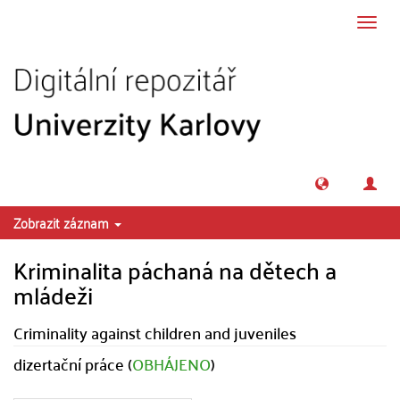
Přeskočit na obsah
Přepn
navig
Zobrazit záznam
Kriminalita páchaná na dětech a
mládeži
Criminality against children and juveniles
dizertační práce (
OBHÁJENO
)