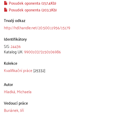
Posudek oponenta (157.4Kb)
Posudek oponenta (203.3Kb)
Trvalý odkaz
http://hdl.handle.net/20.500.11956/15179
Identifikátory
SIS:
24436
Katalog UK:
990010373150106986
Kolekce
Kvalifikační práce
[25332]
Autor
Hladká, Michaela
Vedoucí práce
Buriánek, Jiří