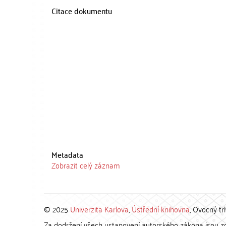
Citace dokumentu
Metadata
Zobrazit celý záznam
© 2025
Univerzita Karlova
,
Ústřední knihovna
, Ovocný tr
Za dodržení všech ustanovení autorského zákona jsou zod