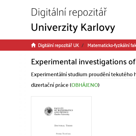
Přeskočit na obsah
Digitální repozitář UK
Matematicko-fyzikální fak
Experimental investigations of
Experimentální studium proudění tekutého h
dizertační práce (
OBHÁJENO
)