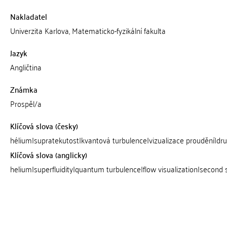
Nakladatel
Univerzita Karlova, Matematicko-fyzikální fakulta
Jazyk
Angličtina
Známka
Prospěl/a
Klíčová slova (česky)
hélium|supratekutost|kvantová turbulence|vizualizace proudění|dr
Klíčová slova (anglicky)
helium|superfluidity|quantum turbulence|flow visualization|second