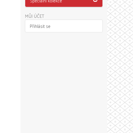
Speciální kolekce
MŮJ ÚČET
Přihlásit se