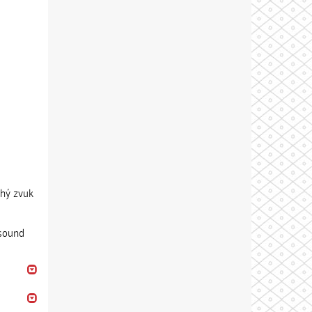
uhý zvuk
 sound