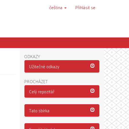
čeština
Přihlásit se
ODKAZY
Užitečné odkazy
PROCHÁZET
Celý repozitář
Tato sbírka