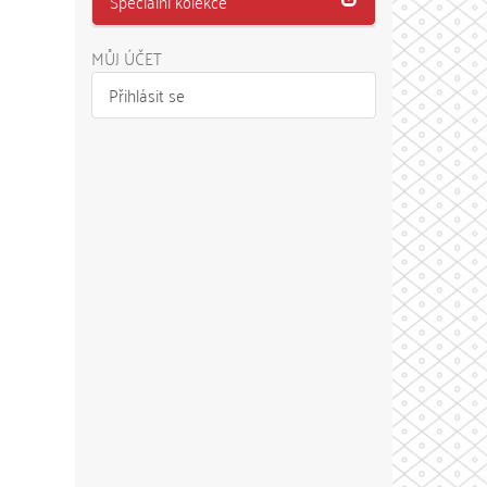
Speciální kolekce
MŮJ ÚČET
Přihlásit se