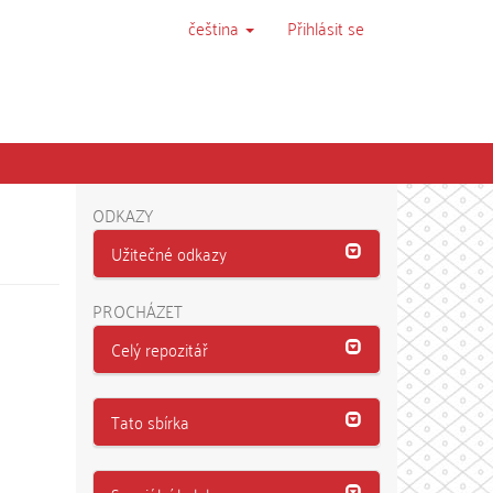
čeština
Přihlásit se
ODKAZY
Užitečné odkazy
PROCHÁZET
Celý repozitář
Tato sbírka