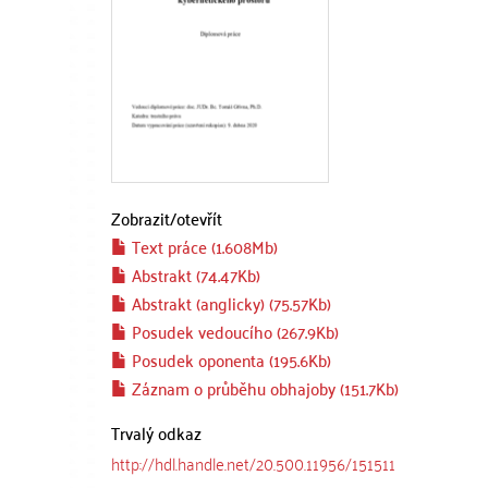
Zobrazit/
otevřít
Text práce (1.608Mb)
Abstrakt (74.47Kb)
Abstrakt (anglicky) (75.57Kb)
Posudek vedoucího (267.9Kb)
Posudek oponenta (195.6Kb)
Záznam o průběhu obhajoby (151.7Kb)
Trvalý odkaz
http://hdl.handle.net/20.500.11956/151511