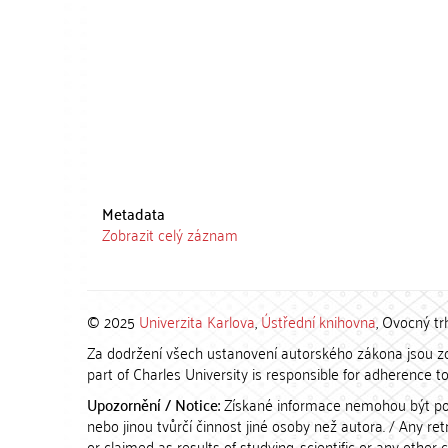
Metadata
Zobrazit celý záznam
© 2025
Univerzita Karlova
,
Ústřední knihovna
, Ovocný tr
Za dodržení všech ustanovení autorského zákona jsou zod
part of Charles University is responsible for adherence to 
Upozornění / Notice:
Získané informace nemohou být po
nebo jinou tvůrčí činnost jiné osoby než autora. / Any r
or claimed as results of studying, scientific or any other 