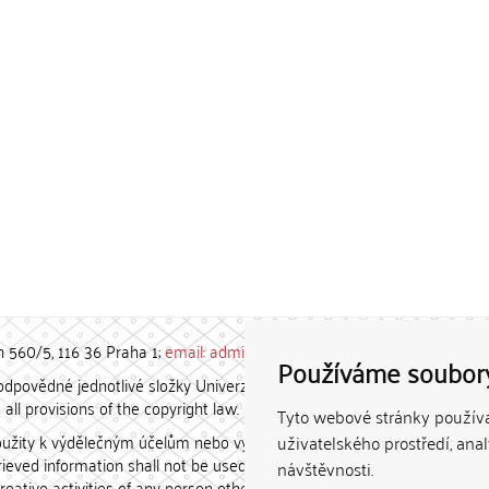
h 560/5, 116 36 Praha 1;
email: admin-repozitar [at] cuni.cz
Používáme soubor
povědné jednotlivé složky Univerzity Karlovy. / Each constituent
all provisions of the copyright law.
Tyto webové stránky používaj
užity k výdělečným účelům nebo vydávány za studijní, vědeckou
uživatelského prostředí, ana
etrieved information shall not be used for any commercial purposes
návštěvnosti.
creative activities of any person other than the author.