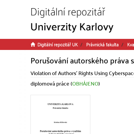
Přeskočit na obsah
Digitální repozitář UK
Právnická fakulta
Kva
Porušování autorského práva s
Violation of Authors' Rights Using Cyberspa
diplomová práce (
OBHÁJENO
)