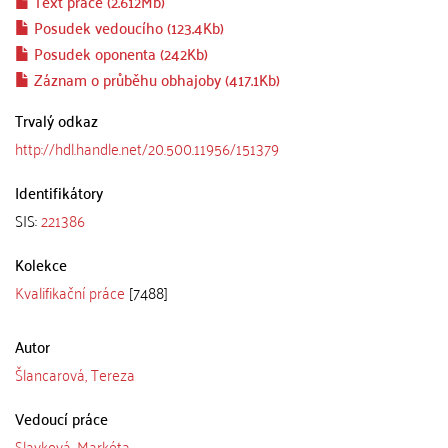
Text práce (2.612Mb)
Posudek vedoucího (123.4Kb)
Posudek oponenta (242Kb)
Záznam o průběhu obhajoby (417.1Kb)
Trvalý odkaz
http://hdl.handle.net/20.500.11956/151379
Identifikátory
SIS:
221386
Kolekce
Kvalifikační práce
[7488]
Autor
Šlancarová, Tereza
Vedoucí práce
Slavková, Markéta