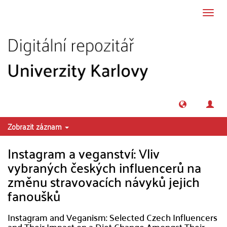
Přeskočit na obsah
Přepn
navig
Zobrazit záznam
Instagram a veganství: Vliv
vybraných českých influencerů na
změnu stravovacích návyků jejich
fanoušků
Instagram and Veganism: Selected Czech Influencers
and Their Impact on a Diet Change Amongst Their