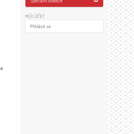
Speciální kolekce
MŮJ ÚČET
Přihlásit se
me