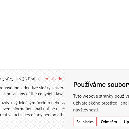
h 560/5, 116 36 Praha 1;
email: admin-repozitar [at] cuni.cz
Používáme soubor
povědné jednotlivé složky Univerzity Karlovy. / Each constituent
all provisions of the copyright law.
Tyto webové stránky používaj
užity k výdělečným účelům nebo vydávány za studijní, vědeckou
uživatelského prostředí, ana
etrieved information shall not be used for any commercial purposes
návštěvnosti.
creative activities of any person other than the author.
Souhlasím
Odmítám
Up