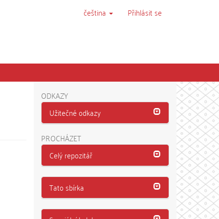
čeština
Přihlásit se
ODKAZY
Užitečné odkazy
PROCHÁZET
Celý repozitář
Tato sbírka