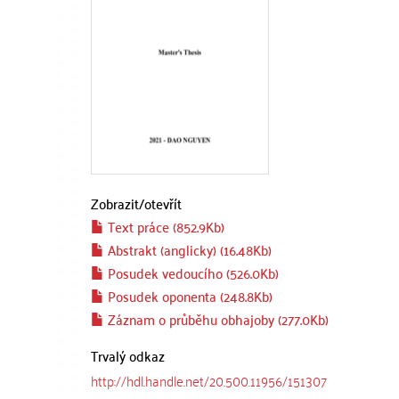
Zobrazit/
otevřít
Text práce (852.9Kb)
Abstrakt (anglicky) (16.48Kb)
Posudek vedoucího (526.0Kb)
Posudek oponenta (248.8Kb)
Záznam o průběhu obhajoby (277.0Kb)
Trvalý odkaz
http://hdl.handle.net/20.500.11956/151307