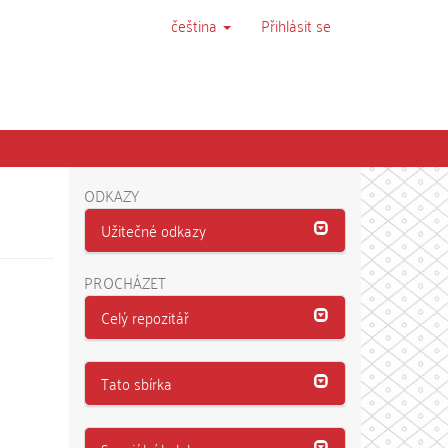
čeština
Přihlásit se
ODKAZY
Užitečné odkazy
PROCHÁZET
Celý repozitář
Tato sbírka