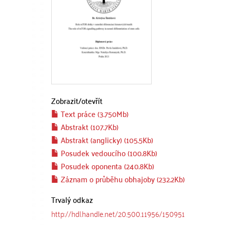
Zobrazit/
otevřít
Text práce (3.750Mb)
Abstrakt (107.7Kb)
Abstrakt (anglicky) (105.5Kb)
Posudek vedoucího (100.8Kb)
Posudek oponenta (240.8Kb)
Záznam o průběhu obhajoby (232.2Kb)
Trvalý odkaz
http://hdl.handle.net/20.500.11956/150951