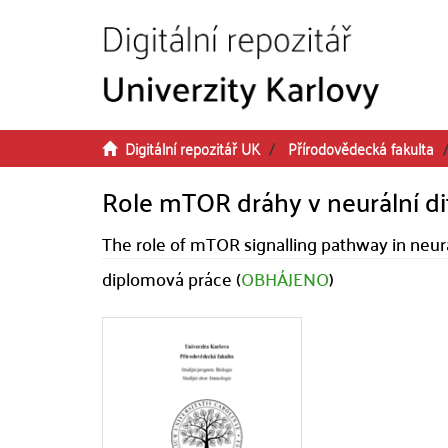
Přeskočit na obsah
Digitální repozitář UK
Přírodovědecká fakulta
Role mTOR dráhy v neurální d
The role of mTOR signalling pathway in neural
diplomová práce (
OBHÁJENO
)