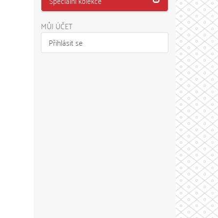
Speciální kolekce
MŮJ ÚČET
Přihlásit se