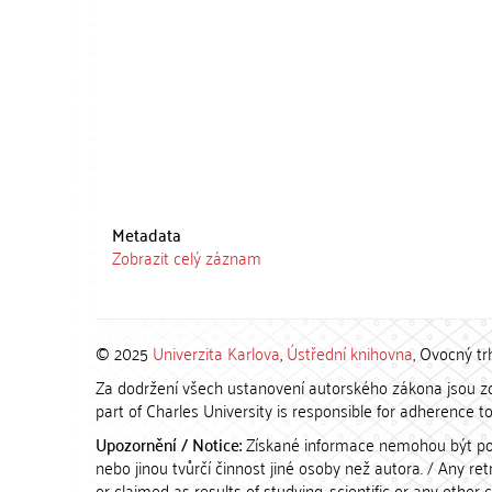
Metadata
Zobrazit celý záznam
© 2025
Univerzita Karlova
,
Ústřední knihovna
, Ovocný tr
Za dodržení všech ustanovení autorského zákona jsou zod
part of Charles University is responsible for adherence to 
Upozornění / Notice:
Získané informace nemohou být po
nebo jinou tvůrčí činnost jiné osoby než autora. / Any r
or claimed as results of studying, scientific or any other 