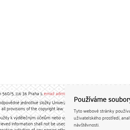
h 560/5, 116 36 Praha 1;
email: admin-repozitar [at] cuni.cz
Používáme soubor
povědné jednotlivé složky Univerzity Karlovy. / Each constituent
all provisions of the copyright law.
Tyto webové stránky používaj
užity k výdělečným účelům nebo vydávány za studijní, vědeckou
uživatelského prostředí, ana
etrieved information shall not be used for any commercial purposes
návštěvnosti.
creative activities of any person other than the author.