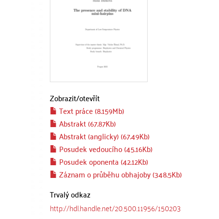
Zobrazit/
otevřít
Text práce (8.159Mb)
Abstrakt (67.87Kb)
Abstrakt (anglicky) (67.49Kb)
Posudek vedoucího (45.16Kb)
Posudek oponenta (42.12Kb)
Záznam o průběhu obhajoby (348.5Kb)
Trvalý odkaz
http://hdl.handle.net/20.500.11956/150203