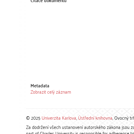
Citace dokumentu
Metadata
Zobrazit celý záznam
© 2025
Univerzita Karlova
,
Ústřední knihovna
, Ovocný tr
Za dodržení všech ustanovení autorského zákona jsou zod
part of Charles University is responsible for adherence to 