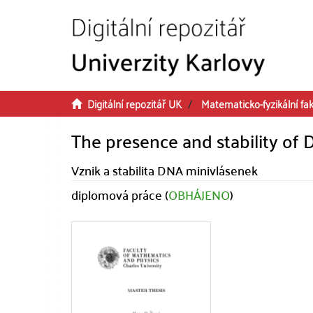
Přeskočit na obsah
Digitální repozitář UK
Matematicko-fyzikální fak
The presence and stability of 
Vznik a stabilita DNA minivlásenek
diplomová práce (
OBHÁJENO
)