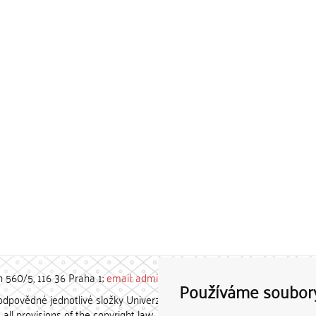
h 560/5, 116 36 Praha 1;
email: admin-repozitar [at] cuni.cz
Používáme soubor
povědné jednotlivé složky Univerzity Karlovy. / Each constituent
all provisions of the copyright law.