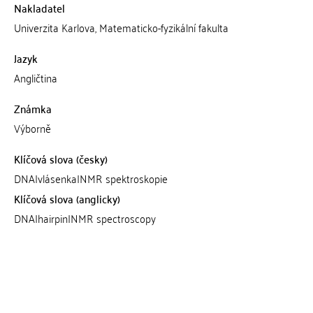
Nakladatel
Univerzita Karlova, Matematicko-fyzikální fakulta
Jazyk
Angličtina
Známka
Výborně
Klíčová slova (česky)
DNA|vlásenka|NMR spektroskopie
Klíčová slova (anglicky)
DNA|hairpin|NMR spectroscopy