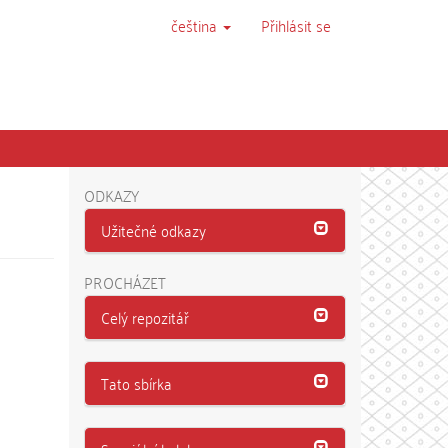
čeština
Přihlásit se
ODKAZY
Užitečné odkazy
PROCHÁZET
Celý repozitář
Tato sbírka