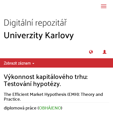
Přeskočit na obsah
Přepn
navig
Zobrazit záznam
Výkonnost kapitálového trhu:
Testování hypotézy.
The Efficient Market Hypothesis (EMH): Theory and
Practice.
diplomová práce (
OBHÁJENO
)