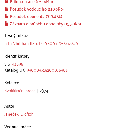
Příloha práce (1.536Mb)
Posudek vedoucího (110.6Kb)
Posudek oponenta (313.4Kb)
Záznam o průběhu obhajoby (155.0Kb)
Trvalý odkaz
http://hdl.handle.net/20.500.11956/14879
Identifikátory
SIS:
43896
Katalog UK:
990009715200106986
Kolekce
Kvalifikační práce
[12374]
Autor
Janeček, Oldřich
Vedoucí práce