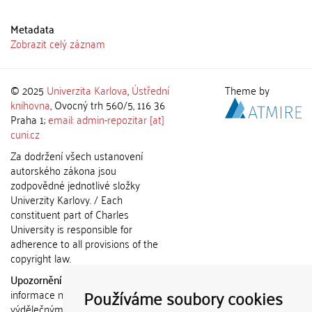
Metadata
Zobrazit celý záznam
© 2025
Univerzita Karlova
,
Ústřední
Theme by
knihovna
, Ovocný trh 560/5, 116 36
Praha 1;
email: admin-repozitar [at]
cuni.cz
Za dodržení všech ustanovení
autorského zákona jsou
zodpovědné jednotlivé složky
Univerzity Karlovy. / Each
constituent part of Charles
University is responsible for
adherence to all provisions of the
copyright law.
Upozornění / Notice:
Získané
Používáme soubory cookies
informace nemohou být použity k
výdělečným účelům nebo vydávány