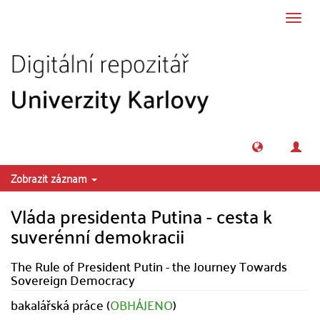
Přeskočit na obsah
Přepn
navig
Zobrazit záznam
Vláda presidenta Putina - cesta k
suverénní demokracii
The Rule of President Putin - the Journey Towards
Sovereign Democracy
bakalářská práce (
OBHÁJENO
)