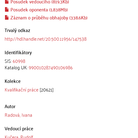
Posudek vedoucího (819.3Kb)
Posudek oponenta (1.838Mb)
Záznam o průběhu obhajoby (338.6Kb)
Trvalý odkaz
http://hdl.handle.net/20.500.11956/147538
Identifikátory
SIS:
60998
Katalog UK:
990010287490106986
Kolekce
Kvalifikační práce
[20621]
Autor
Radová, Ivana
Vedoucí práce
Kučera, Rudolf