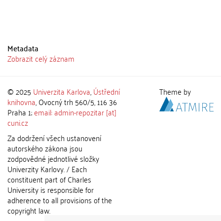
Metadata
Zobrazit celý záznam
© 2025
Univerzita Karlova
,
Ústřední
Theme by
knihovna
, Ovocný trh 560/5, 116 36
Praha 1;
email: admin-repozitar [at]
cuni.cz
Za dodržení všech ustanovení
autorského zákona jsou
zodpovědné jednotlivé složky
Univerzity Karlovy. / Each
constituent part of Charles
University is responsible for
adherence to all provisions of the
copyright law.