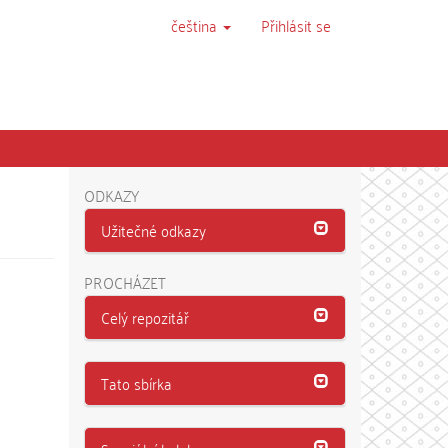
čeština
Přihlásit se
ODKAZY
Užitečné odkazy
PROCHÁZET
Celý repozitář
Tato sbírka