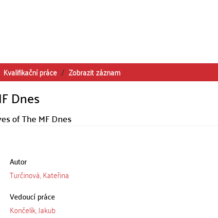
Kvalifikační práce
Zobrazit záznam
MF Dnes
yes of The MF Dnes
Autor
Turčinová, Kateřina
Vedoucí práce
Končelík, Jakub