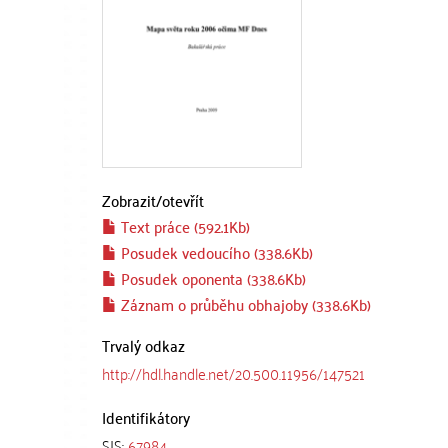
Zobrazit/
otevřít
Text práce (592.1Kb)
Posudek vedoucího (338.6Kb)
Posudek oponenta (338.6Kb)
Záznam o průběhu obhajoby (338.6Kb)
Trvalý odkaz
http://hdl.handle.net/20.500.11956/147521
Identifikátory
SIS:
67984