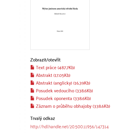
Zobrazit/
otevřít
Text práce (487.7Kb)
Abstrakt (17.05Kb)
Abstrakt (anglicky) (16.39Kb)
Posudek vedoucího (338.6Kb)
Posudek oponenta (338.6Kb)
Záznam o průběhu obhajoby (338.6Kb)
Trvalý odkaz
http://hdl.handle.net/20.500.11956/147314