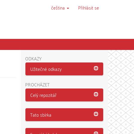
čeština
Přihlásit se
ODKAZY
Užitečné odkazy
PROCHÁZET
Celý repozitář
Tato sbírka