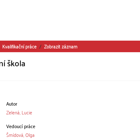
Kvalifikační práce
Zobrazit záznam
í škola
Autor
Zelená, Lucie
Vedoucí práce
Šmídová, Olga