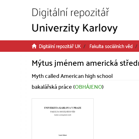
Přeskočit na obsah
Digitální repozitář UK
Fakulta sociálních věd
Mýtus jménem americká středn
Myth called American high school
bakalářská práce (
OBHÁJENO
)