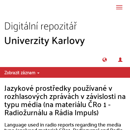
Přeskočit na obsah
Přepn
navig
Zobrazit záznam
Jazykové prostředky používané v
rozhlasových zprávách v závislosti na
typu média (na materiálu ČRo 1 -
Radiožurnálu a Rádia Impuls)
Language used in radio reports regarding the media
type (analysed material: CRo1 -Radiozurnal and Radio