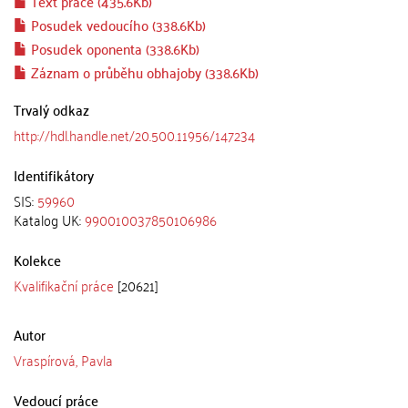
Text práce (435.6Kb)
Posudek vedoucího (338.6Kb)
Posudek oponenta (338.6Kb)
Záznam o průběhu obhajoby (338.6Kb)
Trvalý odkaz
http://hdl.handle.net/20.500.11956/147234
Identifikátory
SIS:
59960
Katalog UK:
990010037850106986
Kolekce
Kvalifikační práce
[20621]
Autor
Vraspírová, Pavla
Vedoucí práce