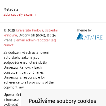
Metadata
Zobrazit celý záznam
© 2025
Univerzita Karlova
,
Ústřední
Theme by
knihovna
, Ovocný trh 560/5, 116 36
Praha 1;
email: admin-repozitar [at]
cuni.cz
Za dodržení všech ustanovení
autorského zákona jsou
zodpovědné jednotlivé složky
Univerzity Karlovy. / Each
constituent part of Charles
University is responsible for
adherence to all provisions of the
copyright law.
Upozornění / Notice:
Získané
Používáme soubory cookies
informace nemohou být použity k
výdělečným účelům nebo vydávány