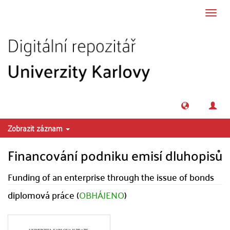
Přeskočit na obsah
Přepn
navig
Zobrazit záznam
Financování podniku emisí dluhopisů
Funding of an enterprise through the issue of bonds
diplomová práce (
OBHÁJENO
)