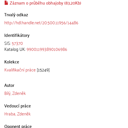
Záznam o průběhu obhajoby (83.20Kb)
Trvalý odkaz
http://hdl.handle.net/20.500.11956/14486
Identifikátory
SIS:
57370
Katalog UK:
990011993890106986
Kolekce
Kvalifikační práce
[15249]
Autor
Bílý, Zdeněk
Vedoucí práce
Hraba, Zdeněk
Oponent práce