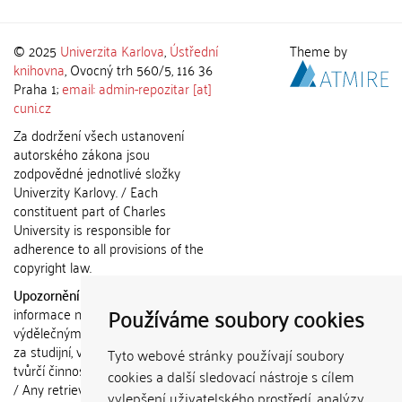
© 2025
Univerzita Karlova
,
Ústřední
Theme by
knihovna
, Ovocný trh 560/5, 116 36
Praha 1;
email: admin-repozitar [at]
cuni.cz
Za dodržení všech ustanovení
autorského zákona jsou
zodpovědné jednotlivé složky
Univerzity Karlovy. / Each
constituent part of Charles
University is responsible for
adherence to all provisions of the
copyright law.
Upozornění / Notice:
Získané
Používáme soubory cookies
informace nemohou být použity k
výdělečným účelům nebo vydávány
za studijní, vědeckou nebo jinou
Tyto webové stránky používají soubory
tvůrčí činnost jiné osoby než autora.
cookies a další sledovací nástroje s cílem
/ Any retrieved information shall not
vylepšení uživatelského prostředí, analýzy