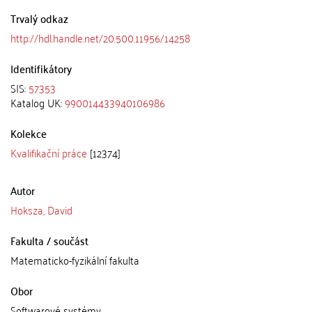
Trvalý odkaz
http://hdl.handle.net/20.500.11956/14258
Identifikátory
SIS:
57353
Katalog UK:
990014433940106986
Kolekce
Kvalifikační práce
[12374]
Autor
Hoksza, David
Fakulta / součást
Matematicko-fyzikální fakulta
Obor
Softwarové systémy