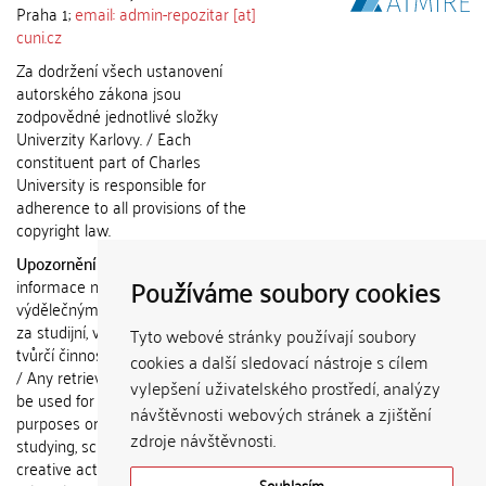
Praha 1;
email: admin-repozitar [at]
cuni.cz
Za dodržení všech ustanovení
autorského zákona jsou
zodpovědné jednotlivé složky
Univerzity Karlovy. / Each
constituent part of Charles
University is responsible for
adherence to all provisions of the
copyright law.
Upozornění / Notice:
Získané
Používáme soubory cookies
informace nemohou být použity k
výdělečným účelům nebo vydávány
za studijní, vědeckou nebo jinou
Tyto webové stránky používají soubory
tvůrčí činnost jiné osoby než autora.
cookies a další sledovací nástroje s cílem
/ Any retrieved information shall not
vylepšení uživatelského prostředí, analýzy
be used for any commercial
návštěvnosti webových stránek a zjištění
purposes or claimed as results of
zdroje návštěvnosti.
studying, scientific or any other
creative activities of any person
Souhlasím