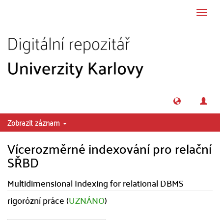
Přeskočit na obsah
Přepn
navig
Zobrazit záznam
Vícerozměrné indexování pro relační
SŘBD
Multidimensional Indexing for relational DBMS
rigorózní práce (
UZNÁNO
)