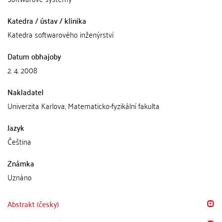
Katedra / ústav / klinika
Katedra softwarového inženýrství
Datum obhajoby
2. 4. 2008
Nakladatel
Univerzita Karlova, Matematicko-fyzikální fakulta
Jazyk
Čeština
Známka
Uznáno
Abstrakt (česky)