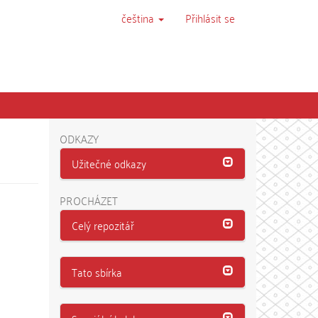
čeština
Přihlásit se
ODKAZY
Užitečné odkazy
PROCHÁZET
Celý repozitář
Tato sbírka