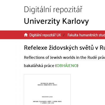
Přeskočit na obsah
Digitální repozitář UK
Fakulta humanitních stud
Refelexe židovských světů v R
Reflections of Jewish worlds in the Rudé pr
bakalářská práce (
OBHÁJENO
)