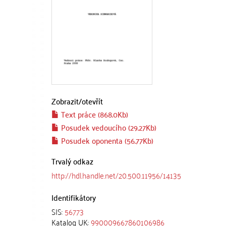
Zobrazit/
otevřít
Text práce (868.0Kb)
Posudek vedoucího (29.27Kb)
Posudek oponenta (56.77Kb)
Trvalý odkaz
http://hdl.handle.net/20.500.11956/14135
Identifikátory
SIS:
56773
Katalog UK:
990009667860106986