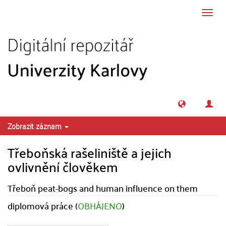
Přeskočit na obsah
Přepn
navig
Zobrazit záznam
Třeboňská rašeliniště a jejich
ovlivnění člověkem
Třeboň peat-bogs and human influence on them
diplomová práce (
OBHÁJENO
)