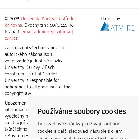
© 2025
Univerzita Karlova
,
Ústřední
Theme by
knihovna
, Ovocný trh 560/5, 116 36
Praha 1;
email: admin-repozitar [at]
cuni.cz
Za dodržení všech ustanovení
autorského zákona jsou
zodpovědné jednotlivé složky
Univerzity Karlovy. / Each
constituent part of Charles
University is responsible for
adherence to all provisions of the
copyright law.
Upozornění / Notice:
Získané
Používáme soubory cookies
informace nemohou být použity k
výdělečným účelům nebo vydávány
za studijní, vědeckou nebo jinou
Tyto webové stránky používají soubory
tvůrčí činnost jiné osoby než autora.
cookies a další sledovací nástroje s cílem
/ Any retrieved information shall not
vylepšení uživatelského prostředí, analýzy