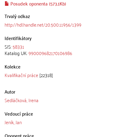
Posudek oponenta (573.1Kb)
Trvalý odkaz
http://hdl.handle.net/20.500.11956/1399
Identifikátory
SIS:
58331
Katalog UK:
990009682170106986
Kolekce
Kvalifikační práce
[22318]
Autor
Sedláčková, Irena
Vedoucí práce
Jeník, Jan
Oponent práce