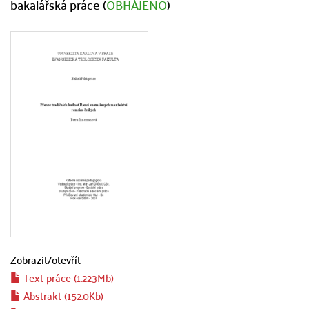
bakalářská práce (
OBHÁJENO
)
Zobrazit/
otevřít
Text práce (1.223Mb)
Abstrakt (152.0Kb)