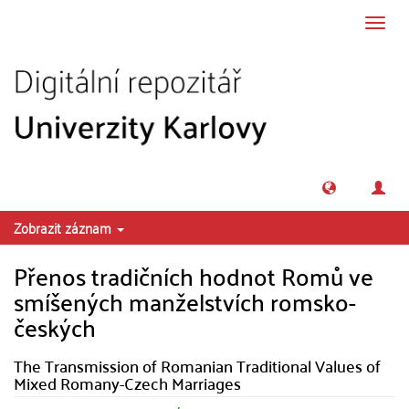
Přeskočit na obsah
Přepn
navig
Zobrazit záznam
Přenos tradičních hodnot Romů ve
smíšených manželstvích romsko-
českých
The Transmission of Romanian Traditional Values of
Mixed Romany-Czech Marriages