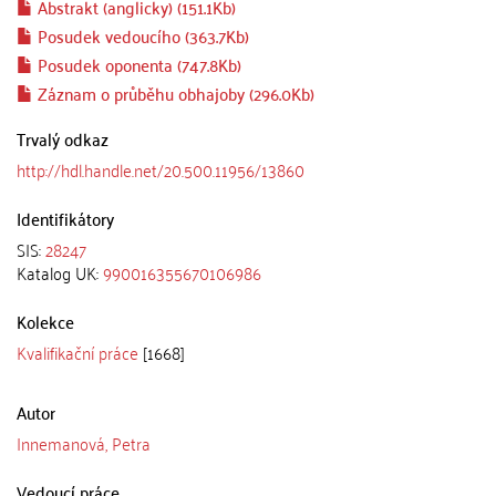
Abstrakt (anglicky) (151.1Kb)
Posudek vedoucího (363.7Kb)
Posudek oponenta (747.8Kb)
Záznam o průběhu obhajoby (296.0Kb)
Trvalý odkaz
http://hdl.handle.net/20.500.11956/13860
Identifikátory
SIS:
28247
Katalog UK:
990016355670106986
Kolekce
Kvalifikační práce
[1668]
Autor
Innemanová, Petra
Vedoucí práce