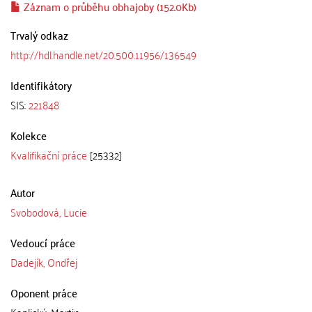
Záznam o průběhu obhajoby (152.0Kb)
Trvalý odkaz
http://hdl.handle.net/20.500.11956/136549
Identifikátory
SIS:
221848
Kolekce
Kvalifikační práce
[25332]
Autor
Svobodová, Lucie
Vedoucí práce
Dadejík, Ondřej
Oponent práce