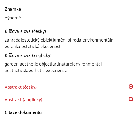
Známka
Výborně
Klíčová slova (česky)
zahrada|estetický objekt|umění|příroda|environmentální
estetika|estetická zkušenost
Klíčová slova (anglicky)
garden|aesthetic object|art|nature|environmental
aesthetics|aesthetic experience
Abstrakt (česky)
Abstrakt (anglicky)
Citace dokumentu