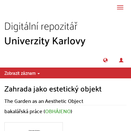
Přeskočit na obsah
Přepn
navig
Zobrazit záznam
Zahrada jako estetický objekt
The Garden as an Aesthetic Object
bakalářská práce (
OBHÁJENO
)