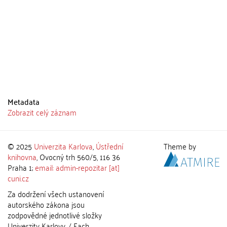
Metadata
Zobrazit celý záznam
© 2025
Univerzita Karlova
,
Ústřední
Theme by
knihovna
, Ovocný trh 560/5, 116 36
Praha 1;
email: admin-repozitar [at]
cuni.cz
Za dodržení všech ustanovení
autorského zákona jsou
zodpovědné jednotlivé složky
Univerzity Karlovy. / Each