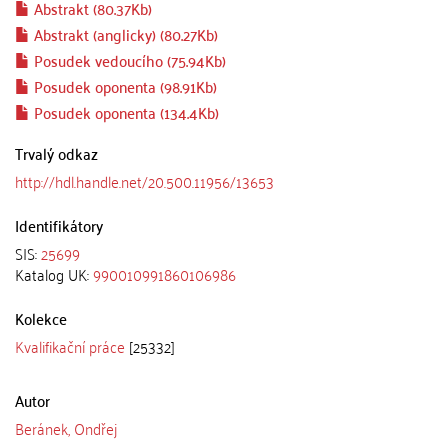
Abstrakt (80.37Kb)
Abstrakt (anglicky) (80.27Kb)
Posudek vedoucího (75.94Kb)
Posudek oponenta (98.91Kb)
Posudek oponenta (134.4Kb)
Trvalý odkaz
http://hdl.handle.net/20.500.11956/13653
Identifikátory
SIS:
25699
Katalog UK:
990010991860106986
Kolekce
Kvalifikační práce
[25332]
Autor
Beránek, Ondřej