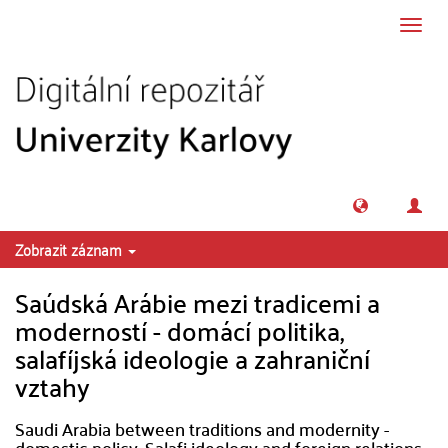
Přeskočit na obsah
Přepn
navig
Zobrazit záznam
Saúdská Arábie mezi tradicemi a
moderností - domácí politika,
salafíjská ideologie a zahraniční
vztahy
Saudi Arabia between traditions and modernity -
domestic policy, Salafi ideology and foreign relations