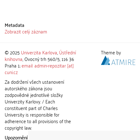
Metadata
Zobrazit celý záznam
© 2025
Univerzita Karlova
,
Ústřední
Theme by
knihovna
, Ovocný trh 560/5, 116 36
Praha 1;
email: admin-repozitar [at]
cuni.cz
Za dodržení všech ustanovení
autorského zákona jsou
zodpovědné jednotlivé složky
Univerzity Karlovy. / Each
constituent part of Charles
University is responsible for
adherence to all provisions of the
copyright law.
Upozornění / Notice:
Získané