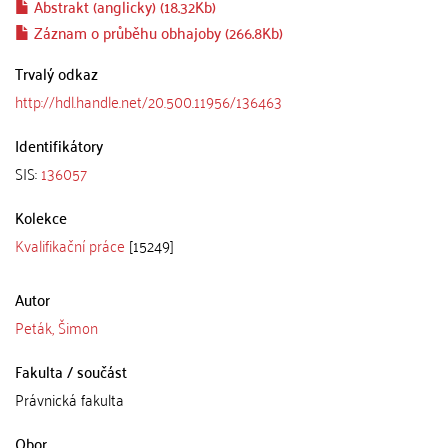
Abstrakt (anglicky) (18.32Kb)
Záznam o průběhu obhajoby (266.8Kb)
Trvalý odkaz
http://hdl.handle.net/20.500.11956/136463
Identifikátory
SIS:
136057
Kolekce
Kvalifikační práce
[15249]
Autor
Peták, Šimon
Fakulta / součást
Právnická fakulta
Obor