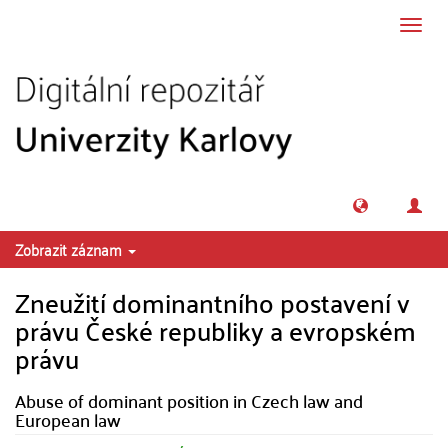
Přeskočit na obsah
Přepn
navig
Zobrazit záznam
Zneužití dominantního postavení v
právu České republiky a evropském
právu
Abuse of dominant position in Czech law and
European law