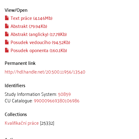
View/
Open
Text práce (4.146Mb)
Abstrakt (79.94Kb)
Abstrakt (anglicky) (17.78Kb)
Posudek vedoucího (94.52Kb)
Posudek oponenta (160.1Kb)
Permanent link
http://hdl.handle.net/20.500.11956/13540
Identifiers
Study Information System:
50859
CU Catalogue:
990009669380106986
Collections
Kvalifikační práce
[25332]