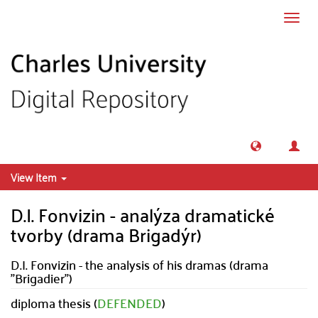
Skip to main content
Toggl
navig
View Item
D.I. Fonvizin - analýza dramatické
tvorby (drama Brigadýr)
D.I. Fonvizin - the analysis of his dramas (drama
"Brigadier")
diploma thesis (
DEFENDED
)