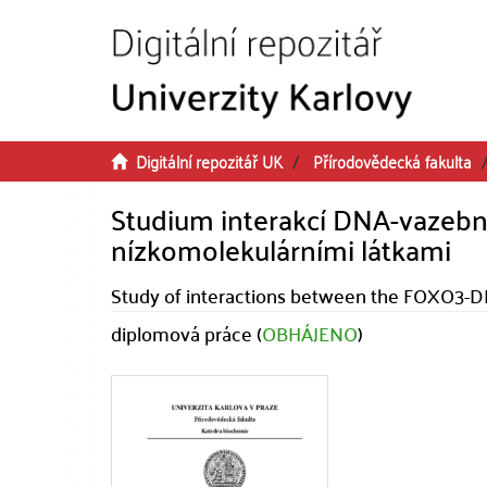
Přeskočit na obsah
Digitální repozitář UK
Přírodovědecká fakulta
Studium interakcí DNA-vazeb
nízkomolekulárními látkami
Study of interactions between the FOXO3-
diplomová práce (
OBHÁJENO
)