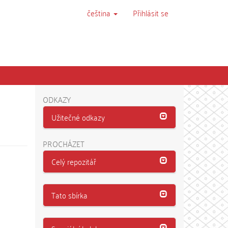
čeština
Přihlásit se
ODKAZY
Užitečné odkazy
PROCHÁZET
Celý repozitář
Tato sbírka