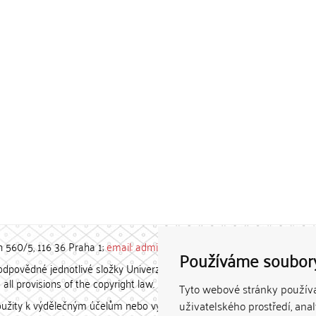
h 560/5, 116 36 Praha 1;
email: admin-repozitar [at] cuni.cz
Používáme soubor
povědné jednotlivé složky Univerzity Karlovy. / Each constituent
all provisions of the copyright law.
Tyto webové stránky používaj
užity k výdělečným účelům nebo vydávány za studijní, vědeckou
uživatelského prostředí, ana