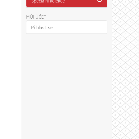
Speciální kolekce
MŮJ ÚČET
Přihlásit se