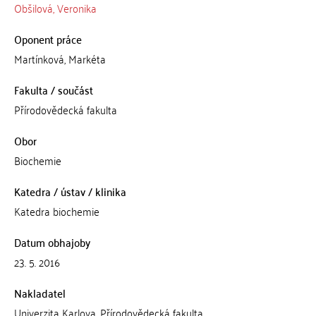
Obšilová, Veronika
Oponent práce
Martínková, Markéta
Fakulta / součást
Přírodovědecká fakulta
Obor
Biochemie
Katedra / ústav / klinika
Katedra biochemie
Datum obhajoby
23. 5. 2016
Nakladatel
Univerzita Karlova, Přírodovědecká fakulta