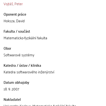
Vojtáš, Peter
Oponent práce
Hoksza, David
Fakulta / součást
Matematicko-fyzikální fakulta
Obor
Softwarové systémy
Katedra / ústav / klinika
Katedra softwarového inženýrství
Datum obhajoby
18. 9. 2007
Nakladatel
Univerzita Karlova, Matematicko-fyzikální fakulta