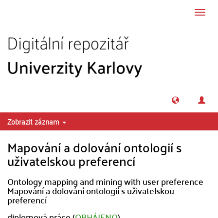
Přeskočit na obsah
Přepn
navig
Zobrazit záznam
Mapování a dolování ontologií s
uživatelskou preferencí
Ontology mapping and mining with user preference
Mapování a dolování ontologií s uživatelskou
preferencí
diplomová práce (
OBHÁJENO
)