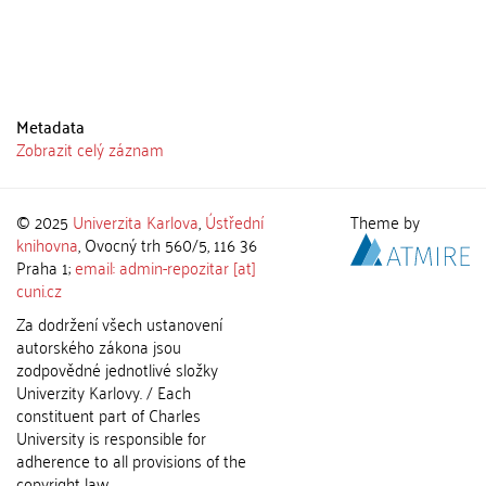
Metadata
Zobrazit celý záznam
© 2025
Univerzita Karlova
,
Ústřední
Theme by
knihovna
, Ovocný trh 560/5, 116 36
Praha 1;
email: admin-repozitar [at]
cuni.cz
Za dodržení všech ustanovení
autorského zákona jsou
zodpovědné jednotlivé složky
Univerzity Karlovy. / Each
constituent part of Charles
University is responsible for
adherence to all provisions of the
copyright law.