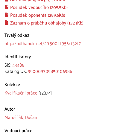
Posudek vedoucího (205.5Kb)
Posudek oponenta (289.6Kb)
Záznam o průběhu obhajoby (132.1Kb)
Trvalý odkaz
http://hdl.handle.net/20.500.11956/13217
Identifikátory
SIS:
43486
Katalog UK:
990009309850106986
Kolekce
Kvalifikační práce
[12374]
Autor
Maruščák, Dušan
Vedoucí práce