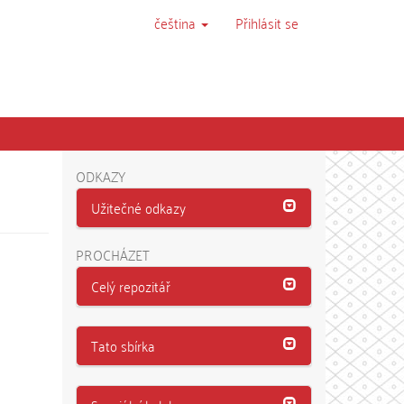
čeština
Přihlásit se
ODKAZY
Užitečné odkazy
PROCHÁZET
Celý repozitář
Tato sbírka