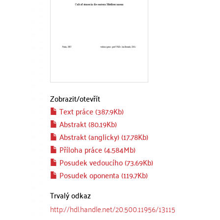
Zobrazit/
otevřít
Text práce (387.9Kb)
Abstrakt (80.19Kb)
Abstrakt (anglicky) (17.78Kb)
Příloha práce (4.584Mb)
Posudek vedoucího (73.69Kb)
Posudek oponenta (119.7Kb)
Trvalý odkaz
http://hdl.handle.net/20.500.11956/13115