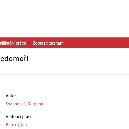
lifikační práce
Zobrazit záznam
ředomoří
Autor
Svobodová, Kateřina
Vedoucí práce
Bouzek, Jan