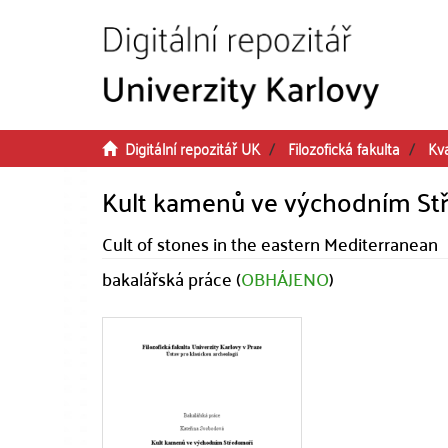
Přeskočit na obsah
Digitální repozitář UK
Filozofická fakulta
Kva
Kult kamenů ve východním St
Cult of stones in the eastern Mediterranean
bakalářská práce (
OBHÁJENO
)