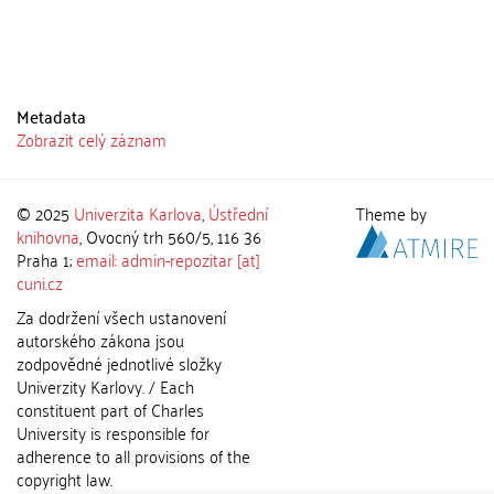
Metadata
Zobrazit celý záznam
© 2025
Univerzita Karlova
,
Ústřední
Theme by
knihovna
, Ovocný trh 560/5, 116 36
Praha 1;
email: admin-repozitar [at]
cuni.cz
Za dodržení všech ustanovení
autorského zákona jsou
zodpovědné jednotlivé složky
Univerzity Karlovy. / Each
constituent part of Charles
University is responsible for
adherence to all provisions of the
copyright law.