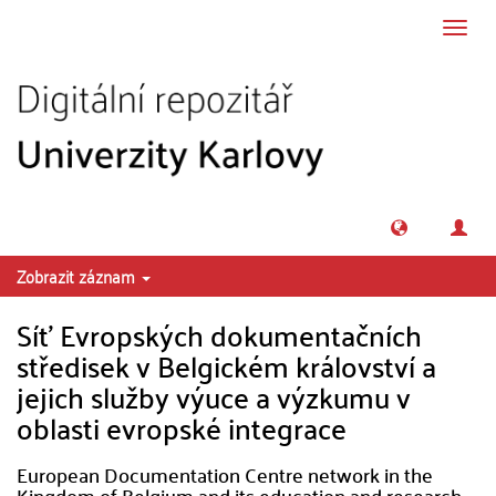
Přeskočit na obsah
Přepn
navig
Zobrazit záznam
Síť Evropských dokumentačních
středisek v Belgickém království a
jejich služby výuce a výzkumu v
oblasti evropské integrace
European Documentation Centre network in the
Kingdom of Belgium and its education and research