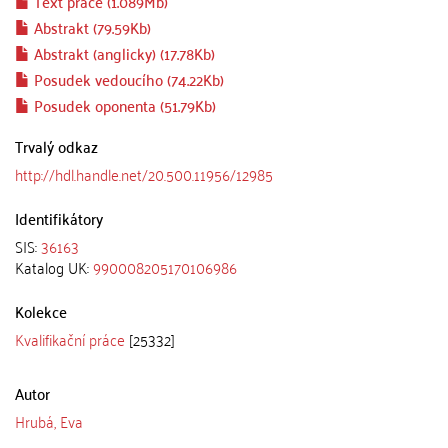
Text práce (1.089Mb)
Abstrakt (79.59Kb)
Abstrakt (anglicky) (17.78Kb)
Posudek vedoucího (74.22Kb)
Posudek oponenta (51.79Kb)
Trvalý odkaz
http://hdl.handle.net/20.500.11956/12985
Identifikátory
SIS:
36163
Katalog UK:
990008205170106986
Kolekce
Kvalifikační práce
[25332]
Autor
Hrubá, Eva