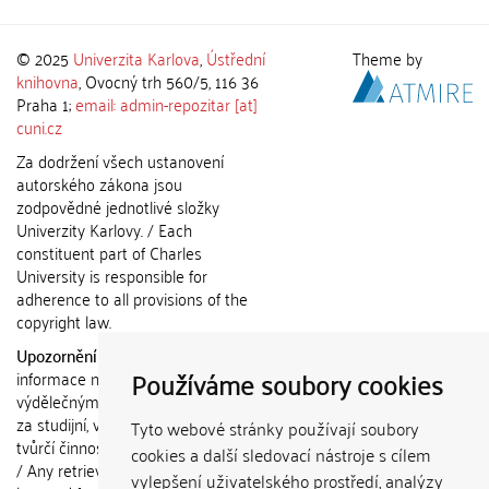
© 2025
Univerzita Karlova
,
Ústřední
Theme by
knihovna
, Ovocný trh 560/5, 116 36
Praha 1;
email: admin-repozitar [at]
cuni.cz
Za dodržení všech ustanovení
autorského zákona jsou
zodpovědné jednotlivé složky
Univerzity Karlovy. / Each
constituent part of Charles
University is responsible for
adherence to all provisions of the
copyright law.
Upozornění / Notice:
Získané
Používáme soubory cookies
informace nemohou být použity k
výdělečným účelům nebo vydávány
za studijní, vědeckou nebo jinou
Tyto webové stránky používají soubory
tvůrčí činnost jiné osoby než autora.
cookies a další sledovací nástroje s cílem
/ Any retrieved information shall not
vylepšení uživatelského prostředí, analýzy