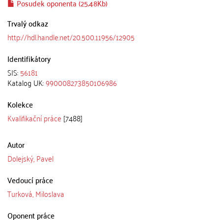
Posudek oponenta (25.48Kb)
Trvalý odkaz
http://hdl.handle.net/20.500.11956/12905
Identifikátory
SIS:
56181
Katalog UK:
990008273850106986
Kolekce
Kvalifikační práce
[7488]
Autor
Dolejský, Pavel
Vedoucí práce
Turková, Miloslava
Oponent práce