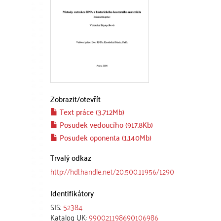
Zobrazit/
otevřít
Text práce (3.712Mb)
Posudek vedoucího (917.8Kb)
Posudek oponenta (1.140Mb)
Trvalý odkaz
http://hdl.handle.net/20.500.11956/1290
Identifikátory
SIS:
52384
Katalog UK:
990021198690106986