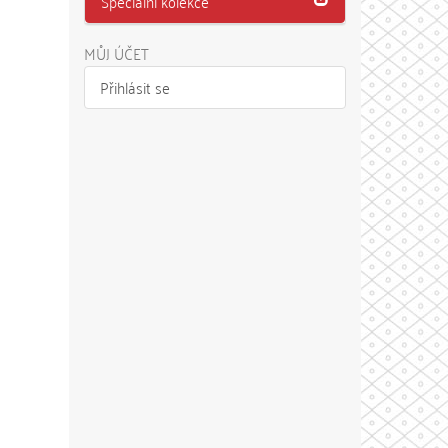
Speciální kolekce
MŮJ ÚČET
Přihlásit se