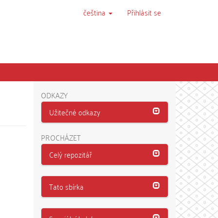
čeština
Přihlásit se
ODKAZY
Užitečné odkazy
PROCHÁZET
Celý repozitář
Tato sbírka