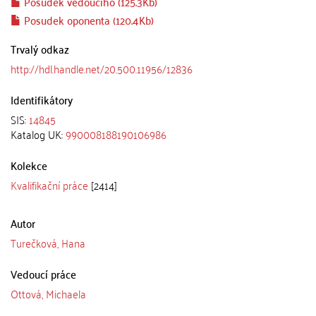
Posudek vedoucího (125.3Kb)
Posudek oponenta (120.4Kb)
Trvalý odkaz
http://hdl.handle.net/20.500.11956/12836
Identifikátory
SIS:
14845
Katalog UK:
990008188190106986
Kolekce
Kvalifikační práce
[2414]
Autor
Turečková, Hana
Vedoucí práce
Ottová, Michaela