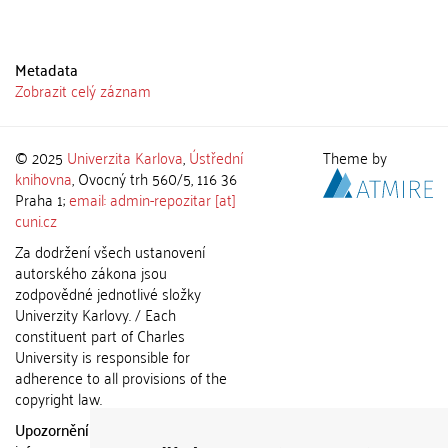
Metadata
Zobrazit celý záznam
© 2025
Univerzita Karlova
,
Ústřední
Theme by
knihovna
, Ovocný trh 560/5, 116 36
Praha 1;
email: admin-repozitar [at]
cuni.cz
Za dodržení všech ustanovení
autorského zákona jsou
zodpovědné jednotlivé složky
Univerzity Karlovy. / Each
constituent part of Charles
University is responsible for
adherence to all provisions of the
copyright law.
Upozornění / Notice:
Získané