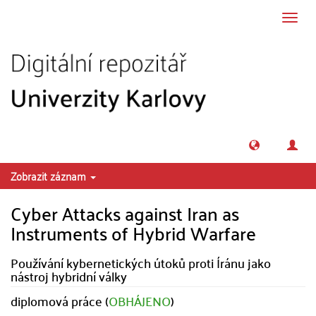
Přeskočit na obsah
Přepn
navig
Zobrazit záznam
Cyber Attacks against Iran as
Instruments of Hybrid Warfare
Používání kybernetických útoků proti Íránu jako
nástroj hybridní války
diplomová práce (
OBHÁJENO
)