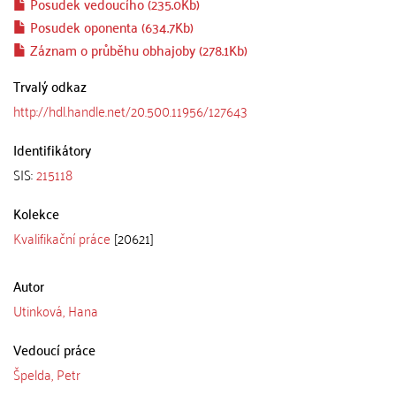
Posudek vedoucího (235.0Kb)
Posudek oponenta (634.7Kb)
Záznam o průběhu obhajoby (278.1Kb)
Trvalý odkaz
http://hdl.handle.net/20.500.11956/127643
Identifikátory
SIS:
215118
Kolekce
Kvalifikační práce
[20621]
Autor
Utinková, Hana
Vedoucí práce
Špelda, Petr