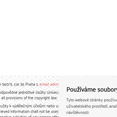
h 560/5, 116 36 Praha 1;
email: admin-repozitar [at] cuni.cz
Používáme soubor
povědné jednotlivé složky Univerzity Karlovy. / Each constituent
all provisions of the copyright law.
Tyto webové stránky používaj
užity k výdělečným účelům nebo vydávány za studijní, vědeckou
uživatelského prostředí, ana
etrieved information shall not be used for any commercial purposes
návštěvnosti.
creative activities of any person other than the author.