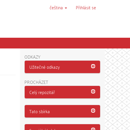
čeština
Přihlásit se
ODKAZY
Užitečné odkazy
PROCHÁZET
Celý repozitář
Tato sbírka