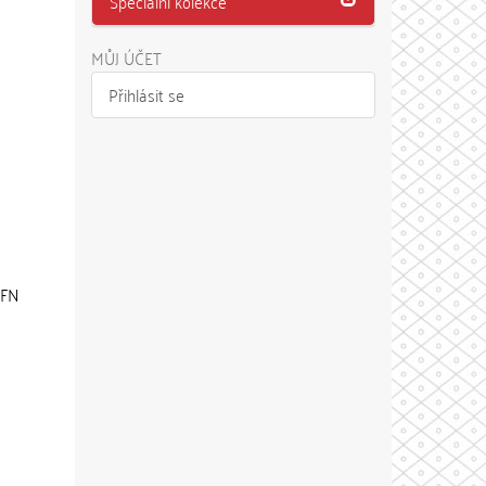
Speciální kolekce
MŮJ ÚČET
Přihlásit se
VFN