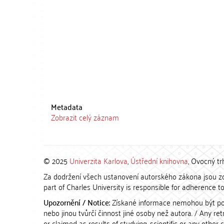
Metadata
Zobrazit celý záznam
© 2025
Univerzita Karlova
,
Ústřední knihovna
, Ovocný tr
Za dodržení všech ustanovení autorského zákona jsou zod
part of Charles University is responsible for adherence to 
Upozornění / Notice:
Získané informace nemohou být po
nebo jinou tvůrčí činnost jiné osoby než autora. / Any r
or claimed as results of studying, scientific or any other 