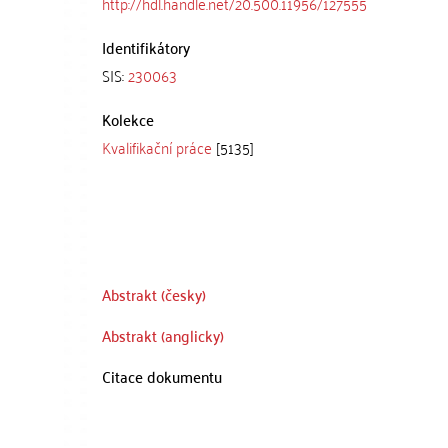
http://hdl.handle.net/20.500.11956/127555
Identifikátory
SIS:
230063
Kolekce
Kvalifikační práce
[5135]
Abstrakt (česky)
Abstrakt (anglicky)
Citace dokumentu