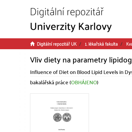
Přeskočit na obsah
Digitální repozitář UK
1. lékařská fakulta
Kva
Vliv diety na parametry lipido
Influence of Diet on Blood Lipid Levels in Dy
bakalářská práce (
OBHÁJENO
)