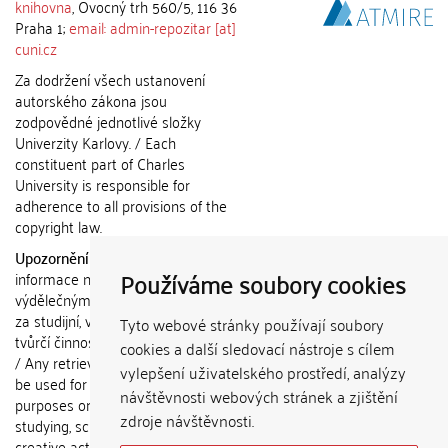
knihovna
, Ovocný trh 560/5, 116 36
Praha 1;
email: admin-repozitar [at]
cuni.cz
Za dodržení všech ustanovení
autorského zákona jsou
zodpovědné jednotlivé složky
Univerzity Karlovy. / Each
constituent part of Charles
University is responsible for
adherence to all provisions of the
copyright law.
Upozornění / Notice:
Získané
Používáme soubory cookies
informace nemohou být použity k
výdělečným účelům nebo vydávány
za studijní, vědeckou nebo jinou
Tyto webové stránky používají soubory
tvůrčí činnost jiné osoby než autora.
cookies a další sledovací nástroje s cílem
/ Any retrieved information shall not
vylepšení uživatelského prostředí, analýzy
be used for any commercial
návštěvnosti webových stránek a zjištění
purposes or claimed as results of
zdroje návštěvnosti.
studying, scientific or any other
creative activities of any person