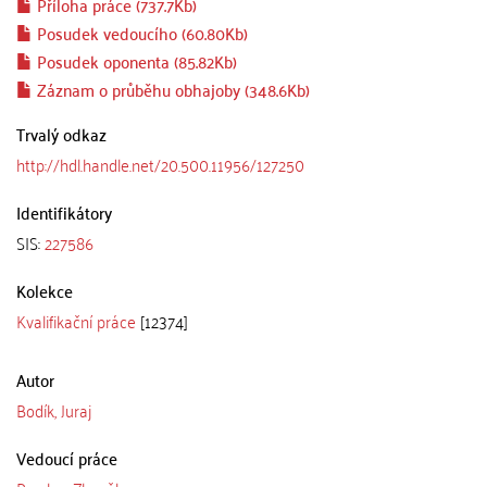
Příloha práce (737.7Kb)
Posudek vedoucího (60.80Kb)
Posudek oponenta (85.82Kb)
Záznam o průběhu obhajoby (348.6Kb)
Trvalý odkaz
http://hdl.handle.net/20.500.11956/127250
Identifikátory
SIS:
227586
Kolekce
Kvalifikační práce
[12374]
Autor
Bodík, Juraj
Vedoucí práce