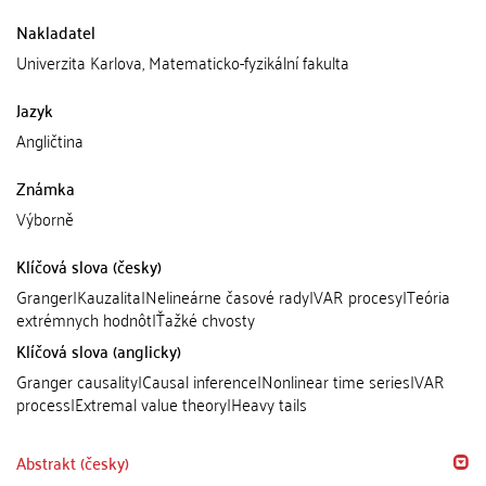
Nakladatel
Univerzita Karlova, Matematicko-fyzikální fakulta
Jazyk
Angličtina
Známka
Výborně
Klíčová slova (česky)
Granger|Kauzalita|Nelineárne časové rady|VAR procesy|Teória
extrémnych hodnôt|Ťažké chvosty
Klíčová slova (anglicky)
Granger causality|Causal inference|Nonlinear time series|VAR
process|Extremal value theory|Heavy tails
Abstrakt (česky)