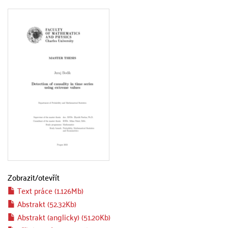
Zobrazit/
otevřít
Text práce (1.126Mb)
Abstrakt (52.32Kb)
Abstrakt (anglicky) (51.20Kb)