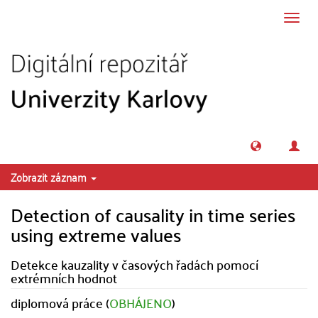
Přeskočit na obsah
Přepn
navig
Zobrazit záznam
Detection of causality in time series
using extreme values
Detekce kauzality v časových řadách pomocí
extrémních hodnot
diplomová práce (
OBHÁJENO
)