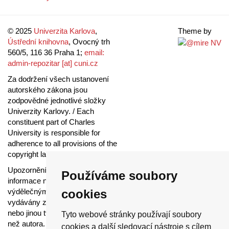
© 2025
Univerzita Karlova
,
Theme by
Ústřední knihovna
, Ovocný trh
560/5, 116 36 Praha 1;
email:
admin-repozitar [at] cuni.cz
Za dodržení všech ustanovení
autorského zákona jsou
zodpovědné jednotlivé složky
Univerzity Karlovy. / Each
constituent part of Charles
University is responsible for
adherence to all provisions of the
copyright law.
Upozornění / Notice:
Získané
Používáme soubory
informace nemohou být použity k
výdělečným účelům nebo
cookies
vydávány za studijní, vědeckou
nebo jinou tvůrčí činnost jiné osoby
Tyto webové stránky používají soubory
než autora. / Any retrieved
cookies a další sledovací nástroje s cílem