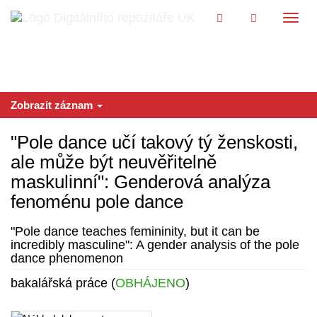
Přeskočit na obsah
Přepn
navig
Zobrazit záznam
"Pole dance učí takový tý ženskosti,
ale může být neuvěřitelně
maskulinní": Genderová analýza
fenoménu pole dance
"Pole dance teaches femininity, but it can be
incredibly masculine": A gender analysis of the pole
dance phenomenon
bakalářská práce (
OBHÁJENO
)