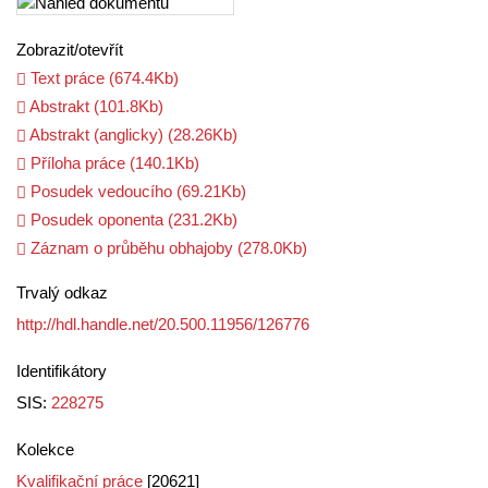
Zobrazit/
otevřít
Text práce (674.4Kb)
Abstrakt (101.8Kb)
Abstrakt (anglicky) (28.26Kb)
Příloha práce (140.1Kb)
Posudek vedoucího (69.21Kb)
Posudek oponenta (231.2Kb)
Záznam o průběhu obhajoby (278.0Kb)
Trvalý odkaz
http://hdl.handle.net/20.500.11956/126776
Identifikátory
SIS:
228275
Kolekce
Kvalifikační práce
[20621]