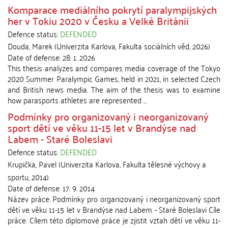
Komparace mediálního pokrytí paralympijských
her v Tokiu 2020 v Česku a Velké Británii
Defence status:
DEFENDED
Douda, Marek
(
Univerzita Karlova, Fakulta sociálních věd
,
2026
)
Date of defense:
28. 1. 2026
This thesis analyzes and compares media coverage of the Tokyo
2020 Summer Paralympic Games, held in 2021, in selected Czech
and British news media. The aim of the thesis was to examine
how parasports athletes are represented ...
Podmínky pro organizovaný i neorganizovaný
sport dětí ve věku 11-15 let v Brandýse nad
Labem - Staré Boleslavi
Defence status:
DEFENDED
Krupička, Pavel
(
Univerzita Karlova, Fakulta tělesné výchovy a
sportu
,
2014
)
Date of defense:
17. 9. 2014
Název práce: Podmínky pro organizovaný i neorganizovaný sport
dětí ve věku 11-15 let v Brandýse nad Labem - Staré Boleslavi Cíle
práce: Cílem této diplomové práce je zjistit vztah dětí ve věku 11-