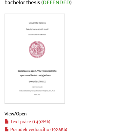
bachelor thesis (
DEFENDED
)
View/
Open
Text práce (1.492Mb)
Posudek vedoucího (192.6Kb)