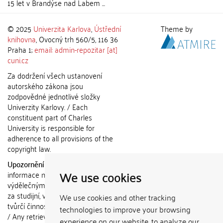
15 let v Brandýse nad Labem ...
© 2025
Univerzita Karlova
,
Ústřední
Theme by
knihovna
, Ovocný trh 560/5, 116 36
Praha 1;
email: admin-repozitar [at]
cuni.cz
Za dodržení všech ustanovení
autorského zákona jsou
zodpovědné jednotlivé složky
Univerzity Karlovy. / Each
constituent part of Charles
University is responsible for
adherence to all provisions of the
copyright law.
Upozornění / Notice:
Získané
We use cookies
informace nemohou být použity k
výdělečným účelům nebo vydávány
za studijní, vědeckou nebo jinou
We use cookies and other tracking
tvůrčí činnost jiné osoby než autora.
technologies to improve your browsing
/ Any retrieved information shall not
experience on our website, to analyze our