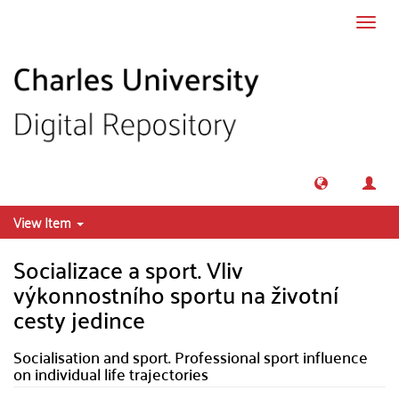
Skip to main content
Toggl
navig
View Item
Socializace a sport. Vliv
výkonnostního sportu na životní
cesty jedince
Socialisation and sport. Professional sport influence
on individual life trajectories