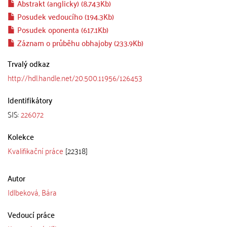
Abstrakt (anglicky) (8.743Kb)
Posudek vedoucího (194.3Kb)
Posudek oponenta (617.1Kb)
Záznam o průběhu obhajoby (233.9Kb)
Trvalý odkaz
http://hdl.handle.net/20.500.11956/126453
Identifikátory
SIS:
226072
Kolekce
Kvalifikační práce
[22318]
Autor
Idlbeková, Bára
Vedoucí práce