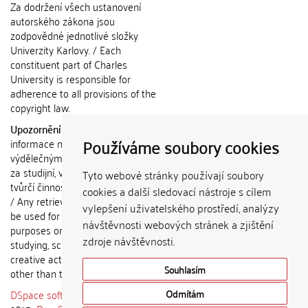
Za dodržení všech ustanovení
autorského zákona jsou
zodpovědné jednotlivé složky
Univerzity Karlovy. / Each
constituent part of Charles
University is responsible for
adherence to all provisions of the
copyright law.
Upozornění / Notice:
Získané
Používáme soubory cookies
informace nemohou být použity k
výdělečným účelům nebo vydávány
za studijní, vědeckou nebo jinou
Tyto webové stránky používají soubory
tvůrčí činnost jiné osoby než autora.
cookies a další sledovací nástroje s cílem
/ Any retrieved information shall not
vylepšení uživatelského prostředí, analýzy
be used for any commercial
návštěvnosti webových stránek a zjištění
purposes or claimed as results of
zdroje návštěvnosti.
studying, scientific or any other
creative activities of any person
Souhlasím
other than the author.
DSpace software
copyright © 2002-
Odmítám